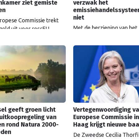
nkamer ziet gemiste
verzwak het
en
emissiehandelssyste
niet
ropese Commissie trekt
Met de herziening van het
geld uit voor rescEU,
Europese
el: het noodhulpfonds.
emissiehandelssysteem ET
at geld wordt niet altijd
zicht, groeien de klachten
goed uitgegeven, ziet de
de ‘koolstoftaks’. Zal ETS
ese Rekenkamer.
versoepeld worden? Als h
wetenschappers ligt, is da
grove fout.
el geeft groen licht
Vertegenwoordiging va
uitkoopregeling van
Europese Commissie in
en rond Natura 2000-
Haag krijgt nieuwe ba
eden
De Zweedse Cecilia Thorf