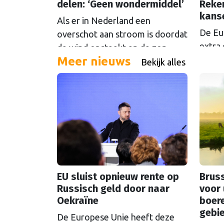
delen: ‘Geen wondermiddel’
Reke
kans
Als er in Nederland een
De Eu
overschot aan stroom is doordat
extra 
de wind opsteekt en de zon
Meer nieuws
oftew
schijnt, loont het om die stroom
Bekijk alles
Maar d
te delen. Maar Europese
even 
plannen om dat mogelijk te
Europ
maken stuiten op kritiek.
EU sluist opnieuw rente op
Bruss
Russisch geld door naar
voor 
Oekraïne
boer
gebi
De Europese Unie heeft deze