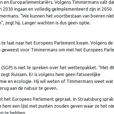
ren en Europarlementariërs. Volgens Timmermans valt da
 2030 ingaan en volledig geïmplementeerd zijn in 2050.
mmermans. “We kunnen het voortbestaan van boeren nie
”, zegt hij. Langer wachten is dus geen optie.
te laat naar het Europees Parlement kwam. Volgens de
en geweest voor Timmermans om met het Europees Par
(SGP) is niet te spreken over het wettenpakket. “Met di
, zegt Ruissen. Er is volgens hem geen fatsoenlijke
ie en ecologie. Hij wil weten of Timmermans weet wat
erug aan de natuur te geven.
t het Europees Parlement gepraat. In Straatsburg sprak
hem een lijst met punten zouden geven waar ze het ni
gen te hebben.