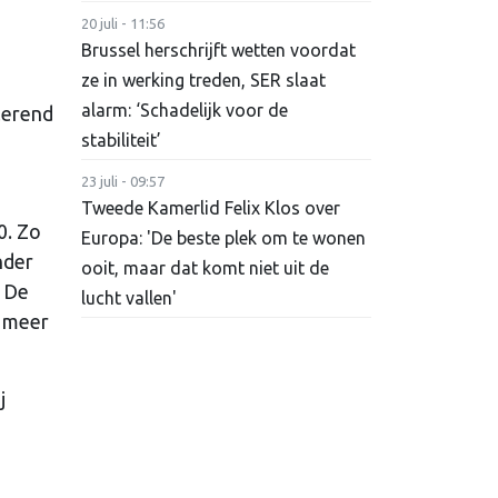
20 juli - 11:56
Brussel herschrijft wetten voordat
ze in werking treden, SER slaat
alarm: ‘Schadelijk voor de
lerend
stabiliteit’
23 juli - 09:57
Tweede Kamerlid Felix Klos over
0. Zo
Europa: 'De beste plek om te wonen
nder
ooit, maar dat komt niet uit de
. De
lucht vallen'
n meer
j