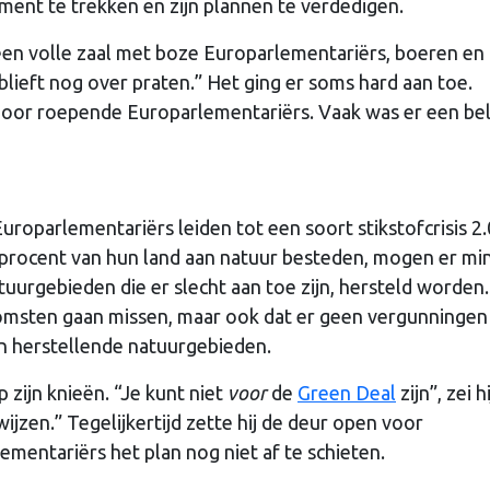
nt te trekken en zijn plannen te verdedigen.
een volle zaal met boze Europarlementariërs, boeren en
blieft nog over praten.” Het ging er soms hard aan toe.
oor roepende Europarlementariërs. Vaak was er een be
oparlementariërs leiden tot een soort stikstofcrisis 2.
rocent van hun land aan natuur besteden, mogen er mi
uurgebieden die er slecht aan toe zijn, hersteld worden
komsten gaan missen, maar ook dat er geen vergunninge
n herstellende natuurgebieden.
zijn knieën. “Je kunt niet
voor
de
Green Deal
zijn”, zei hi
ijzen.” Tegelijkertijd zette hij de deur open voor
lementariërs het plan nog niet af te schieten.