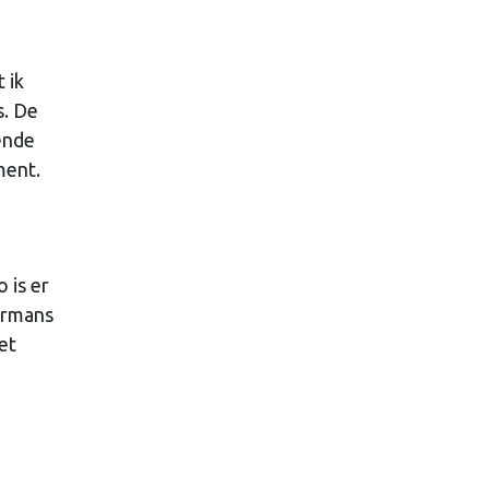
 ik
s. De
ende
ment.
 is er
ermans
et
n