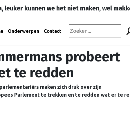
, leuker kunnen we het niet maken, wel makke
na
Onderwerpen
Contact
immermans probeert
et te redden
arlementariërs maken zich druk over zijn
opees Parlement te trekken en te redden wat er te r