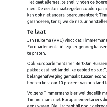
Het gaat allemaal te snel, vinden de boe
mee. De eerste maatregelen zouden pas in
kan ook niet anders, beargumenteert Ti
garanderen, tenzij we de natuur herstellen
Te laat
Jan Huitema (VVD) vindt dat Timmermans 
Europarlementariër zijn er genoeg kans
te praten.
Ook Europarlementariër Bert-Jan Ruissen 
pakket gaat het landelijke gebied op slot”
belangenafweging gemaakt tussen econom
boeren kost om 10 procent van hun land t
Volgens Timmermans is er wel degelijk me
Timmermans met Europarlementariërs die 
eens waren. Die lijst zegt hij nooit gekre