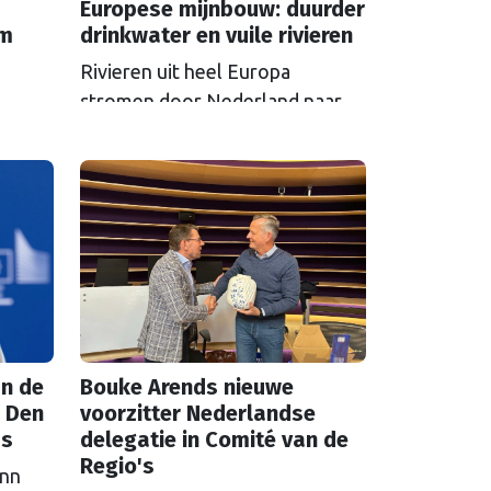
Europese mijnbouw: duurder
em
drinkwater en vuile rivieren
Rivieren uit heel Europa
stromen door Nederland naar
zee en nemen vervuiling mee.
S in
Als Brussel de milieu-eisen voor
 over
mijnbouwbedrijven versoepelt,
zijn het de Nederlandse
et aan
drinkwaterbedrijven die dat
t een
moeten oplossen.
n de
Bouke Arends nieuwe
 Den
voorzitter Nederlandse
as
delegatie in Comité van de
Regio's
inn