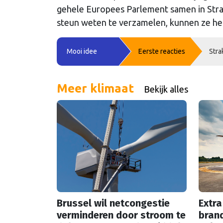
gehele Europees Parlement samen in Stra
steun weten te verzamelen, kunnen ze he
Mooi idee
Eerste reacties
Stra
Meer klimaat
Bekijk alles
Brussel wil netcongestie
Extra
verminderen door stroom te
brand