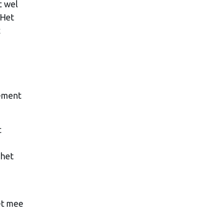
t wel
 Het
t
lement
t
 het
et mee