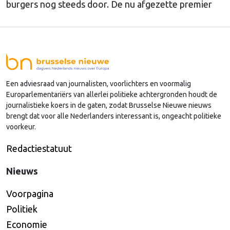
burgers nog steeds door. De nu afgezette premier
Starmer was langzaam bezig om te werken aan een
terugkeer in de EU. De nieuwe premier Andy
Burnham is geen voorstander van een nieuw
lidmaatschap van de Unie, schrijft onze
hoofdredacteur Bert van Slooten (cartoon) deze
Een adviesraad van journalisten, voorlichters en voormalig
week in de nieuwsbrief Brussels Peil.
Europarlementariërs van allerlei politieke achtergronden houdt de
journalistieke koers in de gaten, zodat Brusselse Nieuwe nieuws
brengt dat voor alle Nederlanders interessant is, ongeacht politieke
voorkeur.
Redactiestatuut
Nieuws
Voorpagina
Politiek
Economie