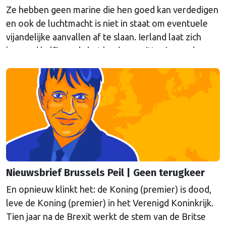
Ze hebben geen marine die hen goed kan verdedigen
en ook de luchtmacht is niet in staat om eventuele
vijandelijke aanvallen af te slaan. Ierland laat zich
komend halfjaar, als het land voorzitter is van de
Europese Unie, verdedigen door de Fransen en de
Britten, schrijft onze hoofdredacteur Bert van
Slooten (cartoon) in de nieuwsbrief Brussels Peil van
deze week.
Nieuwsbrief Brussels Peil | Geen terugkeer
En opnieuw klinkt het: de Koning (premier) is dood,
leve de Koning (premier) in het Verenigd Koninkrijk.
Tien jaar na de Brexit werkt de stem van de Britse