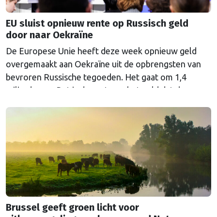
EU sluist opnieuw rente op Russisch geld
door naar Oekraïne
De Europese Unie heeft deze week opnieuw geld
overgemaakt aan Oekraïne uit de opbrengsten van
bevroren Russische tegoeden. Het gaat om 1,4
miljard euro. Dat is de rente op het geld dat de
Russische Centrale Bank ooit bij de Belgische bank
Euroclear parkeerde. De EU bevroor dat geld na de
Russische inval in Oekraïne. Het …
Continued
Brussel geeft groen licht voor