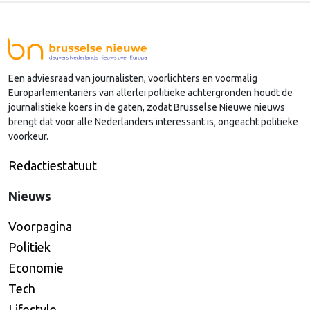
van Dijk (Noord-Holland) op, die de voorzittersrol
sinds januari 2024 vervulde. Volgens Arends zijn de
Nederlandse regio’s behoorlijk succesvol in hun
lobby in Brussel, en dat komt vooral omdat …
Een adviesraad van journalisten, voorlichters en voormalig
Continued
Europarlementariërs van allerlei politieke achtergronden houdt de
journalistieke koers in de gaten, zodat Brusselse Nieuwe nieuws
brengt dat voor alle Nederlanders interessant is, ongeacht politieke
voorkeur.
Redactiestatuut
Nieuws
Voorpagina
Politiek
Economie
Tech
Lifestyle