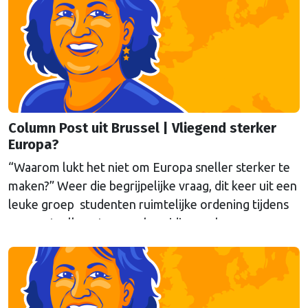
Column Post uit Brussel | Vliegend sterker
Europa?
“Waarom lukt het niet om Europa sneller sterker te
maken?” Weer die begrijpelijke vraag, dit keer uit een
leuke groep studenten ruimtelijke ordening tijdens
een gastcollege ter voorbereiding op hun
werkbezoek aan Brussel. Eén poging tot antwoord
van onze columnist Mendeltje van Keulen (cartoon)
aan de hand van twee stapeltjes “Brusselse post” van
deze week.