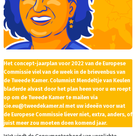
Het concept-jaarplan voor 2022 van de Europese
Commissie viel van de week in de brievenbus van
de Tweede Kamer. Columnist Mendeltje van Keulen
bladerde alvast door het plan heen voor u en roept
op om de Tweede Kamer te mailen via
cie.eu@tweedekamer.nl met uw ideeën voor wat
de Europese Commissie liever niet, extra, anders, of
juist meer zou moeten doen komend jaar.
Wat vindt de Consumentenbond van verplichte