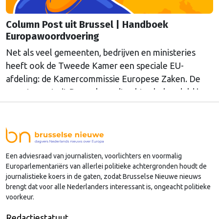
Column Post uit Brussel | Handboek
Europawoordvoering
Net als veel gemeenten, bedrijven en ministeries
heeft ook de Tweede Kamer een speciale EU-
afdeling: de Kamercommissie Europese Zaken. De
meeste post uit Brussel wordt echter behandeld in
andere afdelingen, of: Kamercommissies. Wat blijft
er dan over voor de Kamercommissie Europese
Zaken, en hoe kan je daar als Kamerlid werk van
maken? Onze columnist Mendeltje van Keulen
Een adviesraad van journalisten, voorlichters en voormalig
(cartoon) schreef er een handboek over, dat deze
Europarlementariërs van allerlei politieke achtergronden houdt de
week wordt gepresenteerd in Den Haag.
journalistieke koers in de gaten, zodat Brusselse Nieuwe nieuws
brengt dat voor alle Nederlanders interessant is, ongeacht politieke
voorkeur.
Redactiestatuut