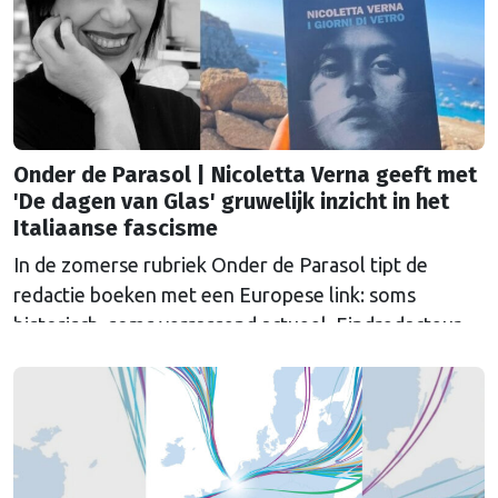
Onder de Parasol | Nicoletta Verna geeft met
'De dagen van Glas' gruwelijk inzicht in het
Italiaanse fascisme
In de zomerse rubriek Onder de Parasol tipt de
redactie boeken met een Europese link: soms
historisch, soms verrassend actueel. Eindredacteur
Sander van Vliet las De dagen van Glas van Nicoletta
Verna, een gruwelijk verhaal over het fascisme in
Italië, verteld vanuit twee vrouwenlevens die elkaar
kruisen.