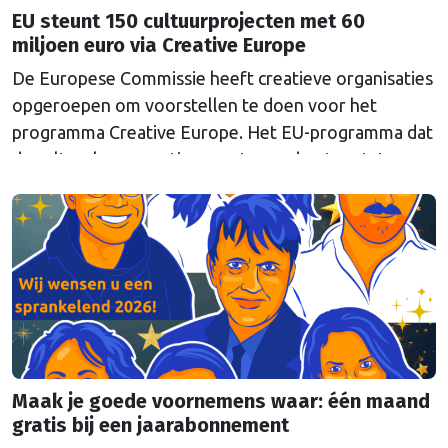
EU steunt 150 cultuurprojecten met 60
miljoen euro via Creative Europe
De Europese Commissie heeft creatieve organisaties
opgeroepen om voorstellen te doen voor het
programma Creative Europe. Het EU-programma dat
de culturele en creatieve sector ondersteunt. In
totaal is er 60 miljoen euro beschikbaar voor
zogenoemde Europese Samenwerkingsprojecten in
deze sector. Daarmee wil Brussel internationale
samenwerking tussen culturele organisaties
versterken. Met het budget kunnen naar verwachting
…
Continued
Maak je goede voornemens waar: één maand
gratis bij een jaarabonnement