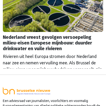
Nederland vreest gevolgen versoepeling
milieu-eisen Europese mijnbouw: duurder
drinkwater en vuile rivieren
Rivieren uit heel Europa stromen door Nederland
naar zee en nemen vervuiling mee. Als Brussel de
milieu-eisen voor mijnbouwbedrijven versoepelt, zijn
het de Nederlandse drinkwaterbedrijven die dat
moeten oplossen.
Een adviesraad van journalisten, voorlichters en voormalig
Europarlementariërs van allerlei politieke achtergronden houdt de