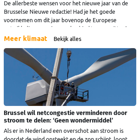
De allerbeste wensen voor het nieuwe jaar van de
Brusselse Nieuwe redactie! Had je het goede
voornemen om dit jaar bovenop de Europese
ontwikkelingen op jouw vakgebied te gaan zitten?
Neem nu een abonnement, betalen kan maandelijks
Meer klimaat
Bekijk alles
en is direct opzegbaar, of neem gelijk een
jaarabonnement met een mooie korting! Dus ga nu
naar onze …
Continued
Brussel wil netcongestie verminderen door
stroom te delen: ‘Geen wondermiddel’
Als er in Nederland een overschot aan stroom is
doordat de wind opsteekt en de zon schijnt, loont