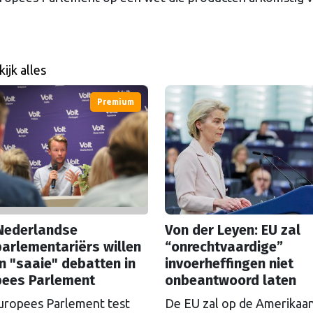
ijk alles
Premium
Nederlandse
Von der Leyen: EU zal
arlementariërs willen
“onrechtvaardige”
n "saaie" debatten in
invoerheffingen niet
pees Parlement
onbeantwoord laten
uropees Parlement test
De EU zal op de Amerikaa