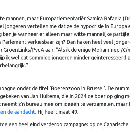
tte mannen, maar Europarlementariër Samira Rafaela (D
el jongeren vertellen me dat ze de hypocrisie in Europa 
 ben je wanneer er alleen maar witte mannelijke partijle
s Parlement verkiesbaar zijn? Dan haken heel veel jonge
an GroenLinks/PvdA aan. “Als ik de enige Mohammed
(Ch
jp ik wel dat sommige jongeren minder geïnteresseerd zi
belangrijk.’’
ampagne onder de titel ‘Boerenzoon in Brussel’. De numm
gekeken van Jan Huitema, die in 2024 de boer op ging m
art neemt z’n bureau mee om ideeën te verzamelen, maar 
zen de aandacht
. Hij heeft maat 49.
erde een heel eind verderop campagne: op de Canarische