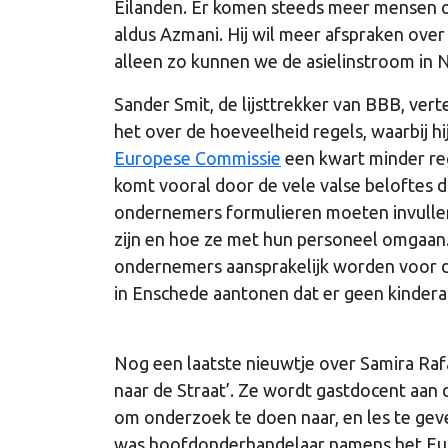
Eilanden. Er komen steeds meer mensen op 
aldus Azmani. Hij wil meer afspraken ove
alleen zo kunnen we de asielinstroom in 
Sander Smit, de lijsttrekker van BBB, vert
het over de hoeveelheid regels, waarbij hi
Europese Commissie
een kwart minder rege
komt vooral door de vele valse beloftes di
ondernemers formulieren moeten invullen
zijn en hoe ze met hun personeel omgaan.
ondernemers aansprakelijk worden voor de
in Enschede aantonen dat er geen kinderar
Nog een laatste nieuwtje over Samira Rafae
naar de Straat’. Ze wordt gastdocent aan d
om onderzoek te doen naar, en les te geve
was hoofdonderhandelaar namens het Eur