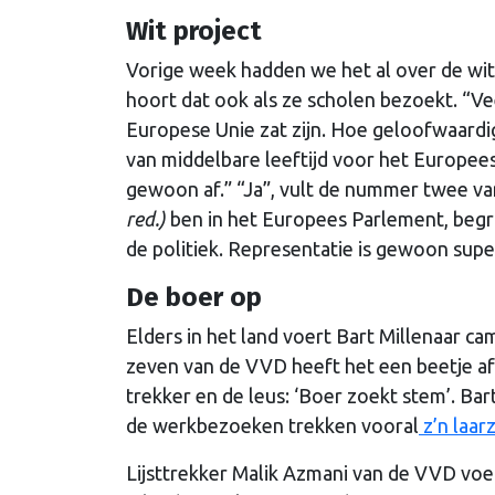
Wit project
Vorige week hadden we het al over de wi
hoort dat ook als ze scholen bezoekt. “Ve
Europese Unie zat zijn. Hoe geloofwaardig
van middelbare leeftijd voor het Europee
gewoon af.” “Ja”, vult de nummer twee v
red.)
ben in het Europees Parlement, begri
de politiek. Representatie is gewoon super
De boer op
Elders in het land voert Bart Millenaar c
zeven van de VVD heeft het een beetje af
trekker en de leus: ‘Boer zoekt stem’. B
de werkbezoeken trekken vooral
z’n laar
Lijsttrekker Malik Azmani van de VVD vo