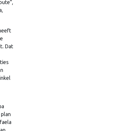
oute”,
a,
 heeft
de
t. Dat
ties
in
inkel
pa
 plan
faela
van