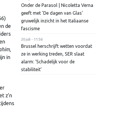
Onder de Parasol | Nicoletta Verna
geeft met 'De dagen van Glas'
66)
gruwelijk inzicht in het Italiaanse
en de
fascisme
iders
20 juli - 11:56
ren
Brussel herschrijft wetten voordat
ahim,
ze in werking treden, SER slaat
jn in
alarm: ‘Schadelijk voor de
stabiliteit’
er
et z’n
tijdens