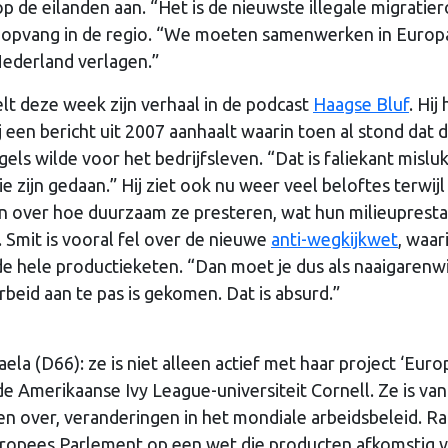
de eilanden aan. “Het is de nieuwste illegale migratier
r opvang in de regio. “We moeten samenwerken in Europ
Nederland verlagen.”
elt deze week zijn verhaal in de podcast
Haagse Bluf
. Hij
j een bericht uit 2007 aanhaalt waarin toen al stond dat 
ls wilde voor het bedrijfsleven. “Dat is faliekant misluk
e zijn gedaan.” Hij ziet ook nu weer veel beloftes terwijl
 over hoe duurzaam ze presteren, wat hun milieupresta
 Smit is vooral fel over de nieuwe
anti-wegkijkwet
, waar
 hele productieketen. “Dan moet je dus als naaigarenw
beid aan te pas is gekomen. Dat is absurd.”
la (D66): ze is niet alleen actief met haar project ‘Euro
e Amerikaanse Ivy League-universiteit Cornell. Ze is van
n over, veranderingen in het mondiale arbeidsbeleid. Ra
opees Parlement op een wet die producten afkomstig 