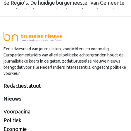
de Regio’s. De huidige burgemeester van Gemeente
Westland volgt Commissaris van de Koning Arthur
van Dijk (Noord-Holland) op, die de voorzittersrol
sinds januari 2024 vervulde. Volgens Arends zijn de
Nederlandse regio’s behoorlijk succesvol in hun
lobby in Brussel, en dat komt vooral omdat …
Een adviesraad van journalisten, voorlichters en voormalig
Continued
Europarlementariërs van allerlei politieke achtergronden houdt de
journalistieke koers in de gaten, zodat Brusselse Nieuwe nieuws
brengt dat voor alle Nederlanders interessant is, ongeacht politieke
voorkeur.
Redactiestatuut
Nieuws
Voorpagina
Politiek
Economie