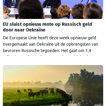
EU sluist opnieuw rente op Russisch geld
door naar Oekraïne
De Europese Unie heeft deze week opnieuw geld
overgemaakt aan Oekraïne uit de opbrengsten van
bevroren Russische tegoeden. Het gaat om 1,4
miljard euro. Dat is de rente op het geld dat de
Russische Centrale Bank ooit bij de Belgische bank
Euroclear parkeerde. De EU bevroor dat geld na de
Russische inval in Oekraïne. Het …
Continued