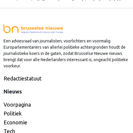
meeste post uit Brussel wordt echter behandeld in
andere afdelingen, of: Kamercommissies. Wat blijft
er dan over voor de Kamercommissie Europese
Zaken, en hoe kan je daar als Kamerlid werk van
maken? Onze columnist Mendeltje van Keulen
Een adviesraad van journalisten, voorlichters en voormalig
(cartoon) schreef er een handboek over, dat deze
Europarlementariërs van allerlei politieke achtergronden houdt de
week wordt gepresenteerd in Den Haag.
journalistieke koers in de gaten, zodat Brusselse Nieuwe nieuws
brengt dat voor alle Nederlanders interessant is, ongeacht politieke
voorkeur.
Redactiestatuut
Nieuws
Voorpagina
Politiek
Economie
Tech