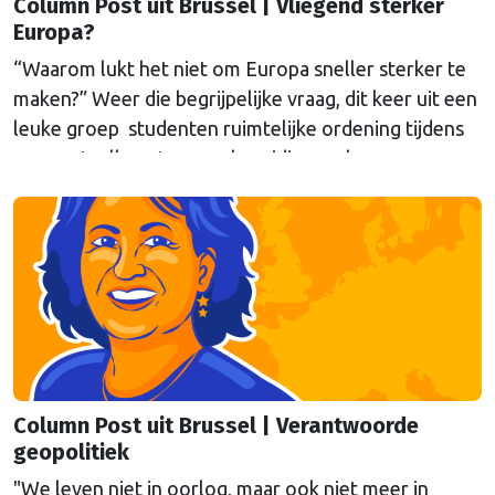
Column Post uit Brussel | Vliegend sterker
Europa?
“Waarom lukt het niet om Europa sneller sterker te
maken?” Weer die begrijpelijke vraag, dit keer uit een
leuke groep studenten ruimtelijke ordening tijdens
een gastcollege ter voorbereiding op hun
werkbezoek aan Brussel. Eén poging tot antwoord
van onze columnist Mendeltje van Keulen (cartoon)
aan de hand van twee stapeltjes “Brusselse post” van
deze week.
Column Post uit Brussel | Verantwoorde
geopolitiek
"We leven niet in oorlog, maar ook niet meer in