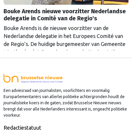
Bouke Arends nieuwe voorzitter Nederlandse
delegatie in Comité van de Regio's
Bouke Arends is de nieuwe voorzitter van de
Nederlandse delegatie in het Europees Comité van
de Regio’s. De huidige burgemeester van Gemeente
Westland volgt Commissaris van de Koning Arthur
van Dijk (Noord-Holland) op, die de voorzittersrol
sinds januari 2024 vervulde. Volgens Arends zijn de
Nederlandse regio’s behoorlijk succesvol in hun
lobby in Brussel, en dat komt vooral omdat …
Een adviesraad van journalisten, voorlichters en voormalig
Continued
Europarlementariërs van allerlei politieke achtergronden houdt de
journalistieke koers in de gaten, zodat Brusselse Nieuwe nieuws
brengt dat voor alle Nederlanders interessant is, ongeacht politieke
voorkeur.
Redactiestatuut