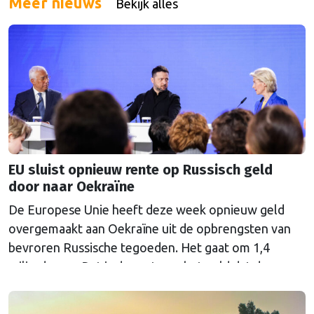
Meer nieuws
Bekijk alles
en is direct opzegbaar, of neem gelijk een
jaarabonnement met een mooie korting! Dus ga nu
naar onze …
Continued
EU sluist opnieuw rente op Russisch geld
door naar Oekraïne
De Europese Unie heeft deze week opnieuw geld
overgemaakt aan Oekraïne uit de opbrengsten van
bevroren Russische tegoeden. Het gaat om 1,4
miljard euro. Dat is de rente op het geld dat de
Russische Centrale Bank ooit bij de Belgische bank
Euroclear parkeerde. De EU bevroor dat geld na de