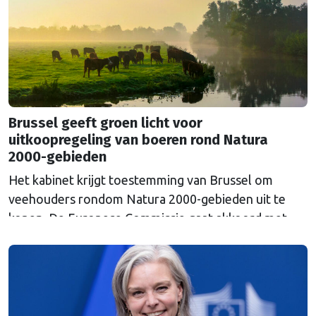
Russische inval in Oekraïne. Het …
Continued
Brussel geeft groen licht voor
uitkoopregeling van boeren rond Natura
2000-gebieden
Het kabinet krijgt toestemming van Brussel om
veehouders rondom Natura 2000-gebieden uit te
kopen. De Europese Commissie gaat akkoord met
een uitkoopregeling van 715 miljoen euro.