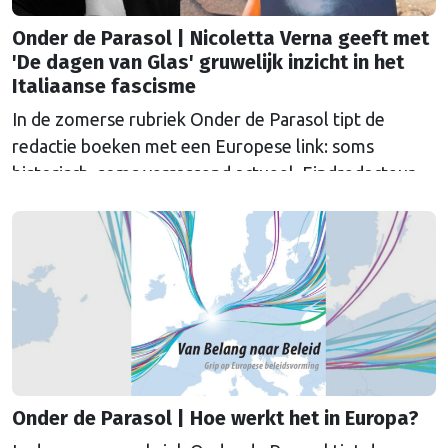
Onder de Parasol | Nicoletta Verna geeft met
'De dagen van Glas' gruwelijk inzicht in het
Italiaanse fascisme
In de zomerse rubriek Onder de Parasol tipt de
redactie boeken met een Europese link: soms
historisch, soms verrassend actueel. Eindredacteur
Sander van Vliet las De dagen van Glas van Nicoletta
Verna, een gruwelijk verhaal over het fascisme in
Italië, verteld vanuit twee vrouwenlevens die elkaar
kruisen.
Onder de Parasol | Hoe werkt het in Europa?