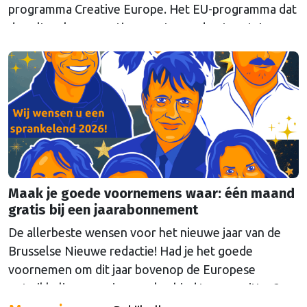
programma Creative Europe. Het EU-programma dat
de culturele en creatieve sector ondersteunt. In
totaal is er 60 miljoen euro beschikbaar voor
zogenoemde Europese Samenwerkingsprojecten in
deze sector. Daarmee wil Brussel internationale
samenwerking tussen culturele organisaties
versterken. Met het budget kunnen naar verwachting
…
Continued
Maak je goede voornemens waar: één maand
gratis bij een jaarabonnement
De allerbeste wensen voor het nieuwe jaar van de
Brusselse Nieuwe redactie! Had je het goede
voornemen om dit jaar bovenop de Europese
ontwikkelingen op jouw vakgebied te gaan zitten?
Neem nu een abonnement, betalen kan maandelijks