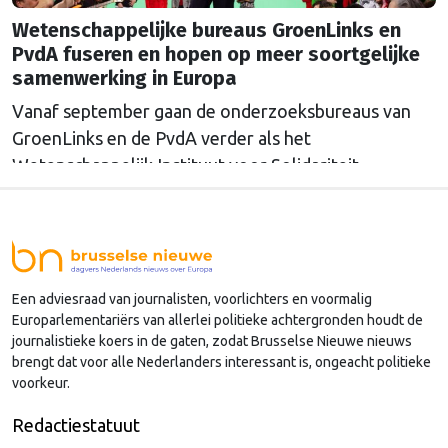
Wetenschappelijke bureaus GroenLinks en
PvdA fuseren en hopen op meer soortgelijke
samenwerking in Europa
Vanaf september gaan de onderzoeksbureaus van
GroenLinks en de PvdA verder als het
Wetenschappelijk Instituut voor Solidariteit.
Directeur Annemarieke Nierop hoopt dat ook de
Europese zusterorganisaties ook de handen
ineenslaan. "Er zullen nog wel een aantal ego's over
hun schaduw heen moeten springen", zegt zij.
Een adviesraad van journalisten, voorlichters en voormalig
Europarlementariërs van allerlei politieke achtergronden houdt de
journalistieke koers in de gaten, zodat Brusselse Nieuwe nieuws
brengt dat voor alle Nederlanders interessant is, ongeacht politieke
voorkeur.
Redactiestatuut