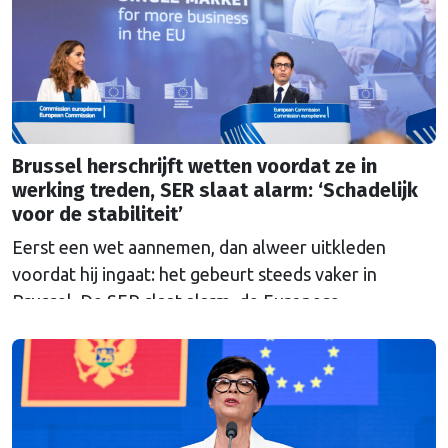
Haagse politiek?
Brussel herschrijft wetten voordat ze in
werking treden, SER slaat alarm: ‘Schadelijk
voor de stabiliteit’
Eerst een wet aannemen, dan alweer uitkleden
voordat hij ingaat: het gebeurt steeds vaker in
Brussel. De SER slaat alarm, de Europese
Ombudsman ook. Wat is er mis met hoe Europa
wetten maakt?