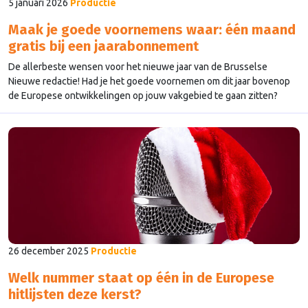
5 januari 2026
Productie
Maak je goede voornemens waar: één maand
gratis bij een jaarabonnement
De allerbeste wensen voor het nieuwe jaar van de Brusselse
Nieuwe redactie! Had je het goede voornemen om dit jaar bovenop
de Europese ontwikkelingen op jouw vakgebied te gaan zitten?
Neem nu een abonnement, betalen kan maandelijks en is direct
opzegbaar, of neem gelijk een jaarabonnement met een mooie
korting! Dus ga nu naar onze …
Continued
26 december 2025
Productie
Welk nummer staat op één in de Europese
hitlijsten deze kerst?