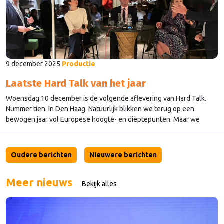
9 december 2025
Productie
Laatste Hard Talk van het jaar
Woensdag 10 december is de volgende aflevering van Hard Talk.
Nummer tien. In Den Haag. Natuurlijk blikken we terug op een
bewogen jaar vol Europese hoogte- en dieptepunten. Maar we
blikken ook vooruit, want het venijn zit dit jaar in de staart: de
cruciale Europese top van 18 december! Komt er beweging in het
dossier …
Continued
Oudere berichten
Nieuwere berichten
Meer nieuws
Bekijk alles