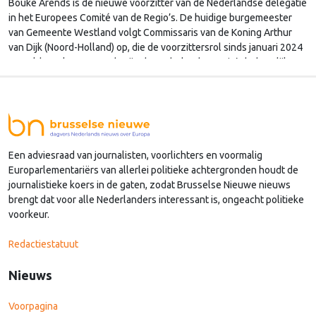
Bouke Arends is de nieuwe voorzitter van de Nederlandse delegatie
in het Europees Comité van de Regio’s. De huidige burgemeester
van Gemeente Westland volgt Commissaris van de Koning Arthur
van Dijk (Noord-Holland) op, die de voorzittersrol sinds januari 2024
vervulde. Volgens Arends zijn de Nederlandse regio’s behoorlijk
succesvol in hun lobby in Brussel, en dat komt vooral omdat …
Continued
Een adviesraad van journalisten, voorlichters en voormalig
Europarlementariërs van allerlei politieke achtergronden houdt de
journalistieke koers in de gaten, zodat Brusselse Nieuwe nieuws
brengt dat voor alle Nederlanders interessant is, ongeacht politieke
voorkeur.
Redactiestatuut
Nieuws
Voorpagina