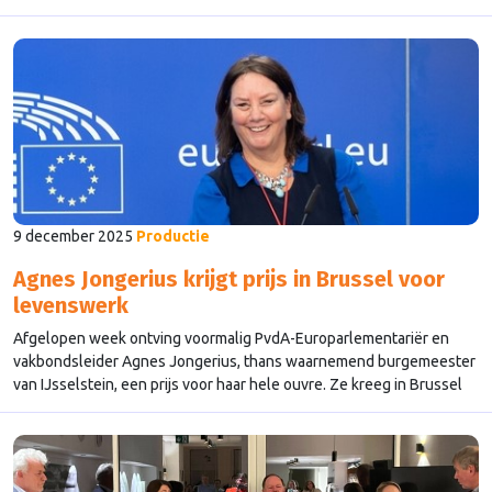
9 december 2025
Productie
Agnes Jongerius krijgt prijs in Brussel voor
levenswerk
Afgelopen week ontving voormalig PvdA-Europarlementariër en
vakbondsleider Agnes Jongerius, thans waarnemend burgemeester
van IJsselstein, een prijs voor haar hele ouvre. Ze kreeg in Brussel
de ‘Silver Rose lifetime achievement award’ voor “haar toewijding
aan het opbouwen van allianties binnen de progressieve beweging
en het bevorderen van belangrijk beleid voor werknemers in heel
Europa” van de Europese sociaaldemocraten, …
Continued