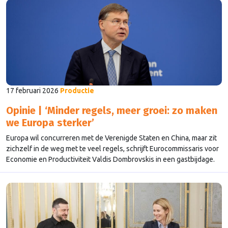
17 februari 2026
Productie
Opinie | ‘Minder regels, meer groei: zo maken
we Europa sterker’
Europa wil concurreren met de Verenigde Staten en China, maar zit
zichzelf in de weg met te veel regels, schrijft Eurocommissaris voor
Economie en Productiviteit Valdis Dombrovskis in een gastbijdage.
“Vereenvoudiging is geen ideologische keuze, maar pure
noodzaak.”