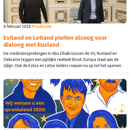
6 februari 2026
Productie
Estland en Letland pleiten alsnog voor
dialoog met Rusland
De vredesbesprekingen in Abu Dhabi tussen de VS, Rusland en
Oekraïne leggen een pijnlijke realiteit bloot: Europa staat aan de
zijlijn. Ook de Estse en Letse leiders roepen nu op tot het openen
van diplomatieke kanalen met Rusland, ondanks de aanhoudende en
zwaardere aanvallen op Oekraïense burgers, zo berichtte
Euronews. Daarmee sluiten zij zich aan …
Continued