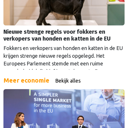
Nieuwe strenge regels voor fokkers en
verkopers van honden en katten in de EU
Fokkers en verkopers van honden en katten in de EU
krijgen strenge nieuwe regels opgelegd. Het
Europees Parlement stemde met een ruime
meerderheid definitief in met de eerste Europese
wet die het welzijn van huisdieren regelt. Handelaren
Meer economie
Bekijk alles
zijn voortaan verplicht hun dieren voldoende water
en voer te geven en hun verblijfplaats schoon te
houden. Een …
Continued