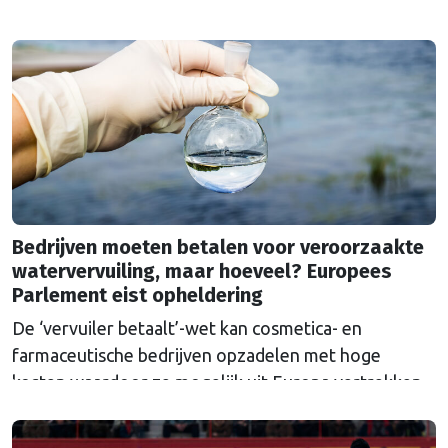
varkens en minder afhankelijkheid van geïmporteerd
veevoer. De Europese veehouderij is een
succesverhaal en dat moet zo blijven, is de
boodschap.
Bedrijven moeten betalen voor veroorzaakte
watervervuiling, maar hoeveel? Europees
Parlement eist opheldering
De ‘vervuiler betaalt’-wet kan cosmetica- en
farmaceutische bedrijven opzadelen met hoge
kosten waardoor ze mogelijk uit Europa vertrekken.
Europa wordt dan afhankelijk van medicijnen uit het
buitenland.