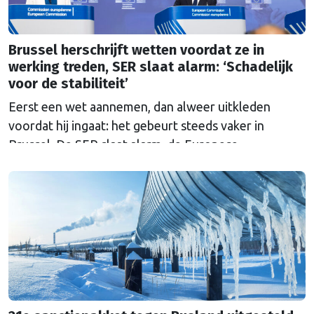
Brussel herschrijft wetten voordat ze in
werking treden, SER slaat alarm: ‘Schadelijk
voor de stabiliteit’
Eerst een wet aannemen, dan alweer uitkleden
voordat hij ingaat: het gebeurt steeds vaker in
Brussel. De SER slaat alarm, de Europese
Ombudsman ook. Wat is er mis met hoe Europa
wetten maakt?