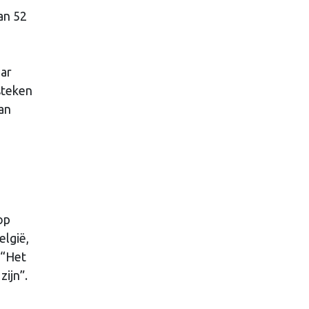
an 52
aar
steken
dan
op
elgië,
 “Het
ijn”.