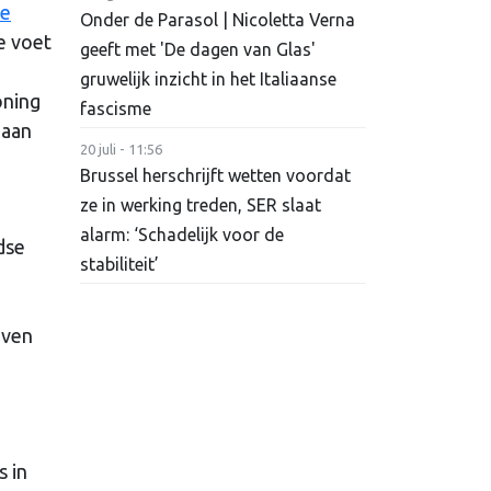
se
Onder de Parasol | Nicoletta Verna
e voet
geeft met 'De dagen van Glas'
gruwelijk inzicht in het Italiaanse
oning
fascisme
daan
20 juli - 11:56
Brussel herschrijft wetten voordat
ze in werking treden, SER slaat
alarm: ‘Schadelijk voor de
dse
stabiliteit’
jven
s in