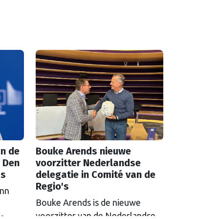
n de
Bouke Arends nieuwe
 Den
voorzitter Nederlandse
as
delegatie in Comité van de
Regio's
inn
Bouke Arends is de nieuwe
voorzitter van de Nederlandse
de