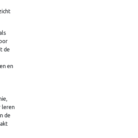
zicht
als
voor
t de
ken en
nie,
 leren
an de
aakt