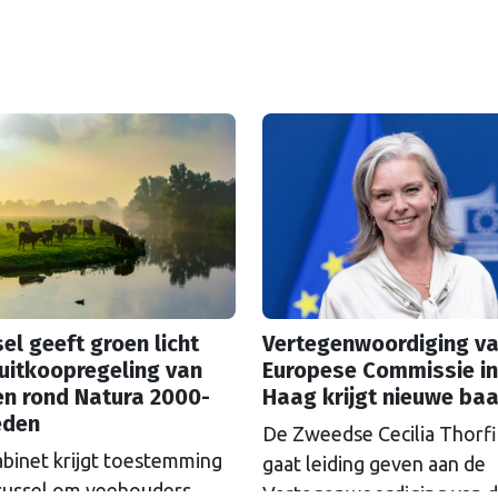
el geeft groen licht
Vertegenwoordiging va
uitkoopregeling van
Europese Commissie in
en rond Natura 2000-
Haag krijgt nieuwe ba
eden
De Zweedse Cecilia Thorf
abinet krijgt toestemming
gaat leiding geven aan de
russel om veehouders
Vertegenwoordiging van 