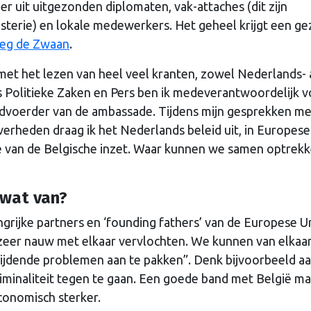
r uit uitgezonden diplomaten, vak-attaches (dit zijn
terie) en lokale medewerkers. Het geheel krijgt een ge
weg de Zwaan
.
met het lezen van heel veel kranten, zowel Nederlands- 
is Politieke Zaken en Pers ben ik medeverantwoordelijk 
rdvoerder van de ambassade. Tijdens mijn gesprekken me
erheden draag ik het Nederlands beleid uit, in Europese
 van de Belgische inzet. Waar kunnen we samen optrek
 wat van?
ngrijke partners en ‘founding fathers’ van de Europese U
 zeer nauw met elkaar vervlochten. We kunnen van elkaar
ijdende problemen aan te pakken”. Denk bijvoorbeeld a
iminaliteit tegen te gaan. Een goede band met België m
conomisch sterker.