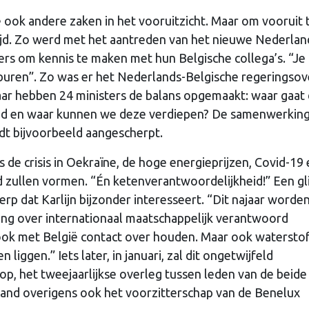
 ook andere zaken in het vooruitzicht. Maar om vooruit 
tijd. Zo werd met het aantreden van het nieuwe Nederla
ers om kennis te maken met hun Belgische collega’s. “Je
 buren”. Zo was er het Nederlands-Belgische regeringsov
. Daar hebben 24 ministers de balans opgemaakt: waar gaat
d en waar kunnen we deze verdiepen? De samenwerking
dt bijvoorbeeld aangescherpt.
 de crisis in Oekraïne, de hoge energieprijzen, Covid-19
 zullen vormen. “Én ketenverantwoordelijkheid!” Een gl
rp dat Karlijn bijzonder interesseert. “Dit najaar worde
g over internationaal maatschappelijk verantwoord
ok met België contact over houden. Maar ook waterstof
ggen.” Iets later, in januari, zal dit ongetwijfeld
, het tweejaarlijkse overleg tussen leden van de beide
land overigens ook het voorzitterschap van de Benelux