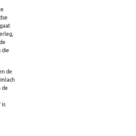
te
ndse
 gaat
erleg,
 de
 die
 en de
imlach
n de
 is