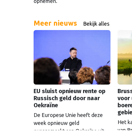
opnemen.
Meer nieuws
Bekijk alles
EU sluist opnieuw rente op
Bruss
Russisch geld door naar
voor 
Oekraïne
boer
gebi
De Europese Unie heeft deze
Het k
week opnieuw geld
van B
overgemaakt aan Oekraïne uit