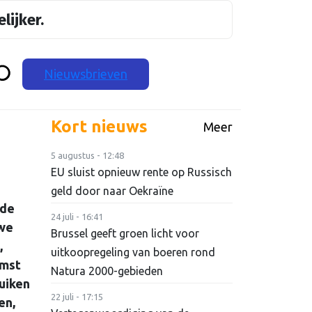
lijker.
Nieuwsbrieven
Kort nieuws
Meer
5 augustus - 12:48
EU sluist opnieuw rente op Russisch
geld door naar Oekraïne
 de
24 juli - 16:41
 we
Brussel geeft groen licht voor
,
uitkoopregeling van boeren rond
omst
Natura 2000-gebieden
uiken
22 juli - 17:15
en,