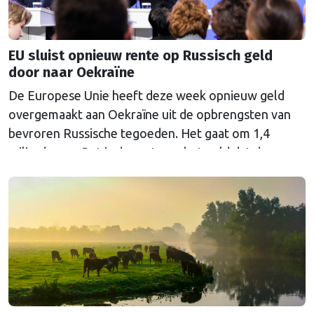
EU sluist opnieuw rente op Russisch geld
door naar Oekraïne
De Europese Unie heeft deze week opnieuw geld
overgemaakt aan Oekraïne uit de opbrengsten van
bevroren Russische tegoeden. Het gaat om 1,4
miljard euro. Dat is de rente op het geld dat de
Russische Centrale Bank ooit bij de Belgische bank
Euroclear parkeerde. De EU bevroor dat geld na de
Russische inval in Oekraïne. Het …
Continued