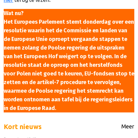
Wat nu?
Het Europees Parlement stemt donderdag over een
resolutie waarin het de Commissie en landen van
de Europese Unie oproept vergaande stappen te
nemen zolang de Poolse regering de uitspraken
van het Europees Hof weigert op te volgen. In de
resolutie staat de oproep om het herstelfonds
voor Polen niet goed te keuren, EU-fondsen stop te
zetten en de artikel-7 procedure te vervolgen,
waarmee de Poolse regering het stemrecht kan
worden ontnomen aan tafel bij de regeringsleiders
in de Europese Raad.
Kort nieuws
Meer