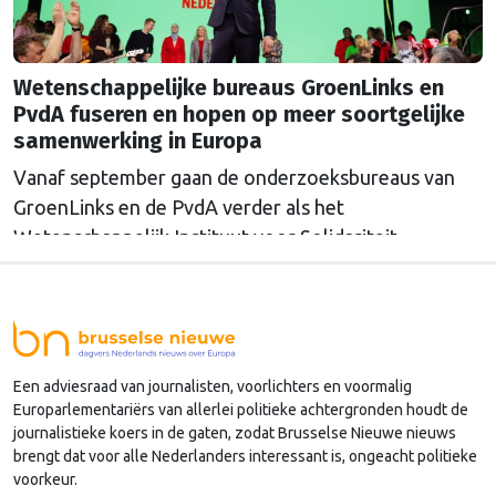
Wetenschappelijke bureaus GroenLinks en
PvdA fuseren en hopen op meer soortgelijke
samenwerking in Europa
Vanaf september gaan de onderzoeksbureaus van
GroenLinks en de PvdA verder als het
Wetenschappelijk Instituut voor Solidariteit.
Directeur Annemarieke Nierop hoopt dat ook de
Europese zusterorganisaties ook de handen
ineenslaan. "Er zullen nog wel een aantal ego's over
hun schaduw heen moeten springen", zegt zij.
Een adviesraad van journalisten, voorlichters en voormalig
Europarlementariërs van allerlei politieke achtergronden houdt de
journalistieke koers in de gaten, zodat Brusselse Nieuwe nieuws
brengt dat voor alle Nederlanders interessant is, ongeacht politieke
voorkeur.