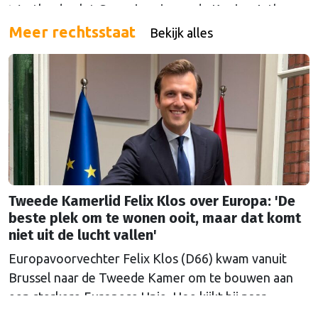
Westland volgt Commissaris van de Koning Arthur
van Dijk (Noord-Holland) op, die de voorzittersrol
Meer rechtsstaat
Bekijk alles
sinds januari 2024 vervulde. Volgens Arends zijn de
Nederlandse regio’s behoorlijk succesvol in hun
lobby in Brussel, en dat komt vooral omdat …
Continued
Tweede Kamerlid Felix Klos over Europa: 'De
beste plek om te wonen ooit, maar dat komt
niet uit de lucht vallen'
Europavoorvechter Felix Klos (D66) kwam vanuit
Brussel naar de Tweede Kamer om te bouwen aan
een sterkere Europese Unie. Hoe kijkt hij naar
Nederland en Europa in een onrustige wereld, nu hij