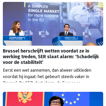
heeft kunnen proeven van de Brusselse én de
Haagse politiek?
Brussel herschrijft wetten voordat ze in
werking treden, SER slaat alarm: ‘Schadelijk
voor de stabiliteit’
Eerst een wet aannemen, dan alweer uitkleden
voordat hij ingaat: het gebeurt steeds vaker in
Brussel. De SER slaat alarm, de Europese
Ombudsman ook. Wat is er mis met hoe Europa
wetten maakt?