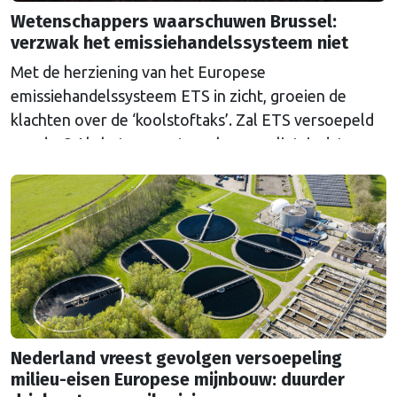
Wetenschappers waarschuwen Brussel:
verzwak het emissiehandelssysteem niet
Met de herziening van het Europese
emissiehandelssysteem ETS in zicht, groeien de
klachten over de ‘koolstoftaks’. Zal ETS versoepeld
worden? Als het aan wetenschappers ligt, is dat een
grove fout.
Nederland vreest gevolgen versoepeling
milieu-eisen Europese mijnbouw: duurder