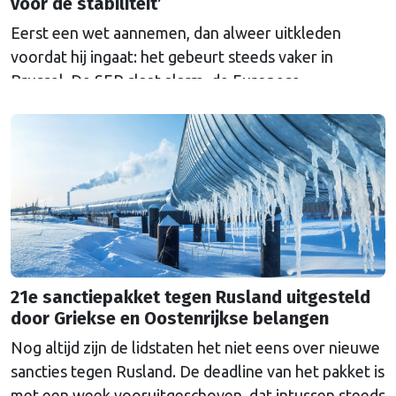
voor de stabiliteit’
Eerst een wet aannemen, dan alweer uitkleden
voordat hij ingaat: het gebeurt steeds vaker in
Brussel. De SER slaat alarm, de Europese
Ombudsman ook. Wat is er mis met hoe Europa
wetten maakt?
21e sanctiepakket tegen Rusland uitgesteld
door Griekse en Oostenrijkse belangen
Nog altijd zijn de lidstaten het niet eens over nieuwe
sancties tegen Rusland. De deadline van het pakket is
met een week vooruitgeschoven, dat intussen steeds