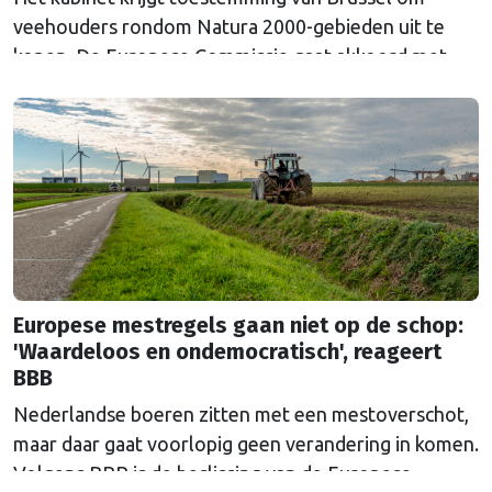
veehouders rondom Natura 2000-gebieden uit te
kopen. De Europese Commissie gaat akkoord met
een uitkoopregeling van 715 miljoen euro.
Europese mestregels gaan niet op de schop:
'Waardeloos en ondemocratisch', reageert
BBB
Nederlandse boeren zitten met een mestoverschot,
maar daar gaat voorlopig geen verandering in komen.
Volgens BBB is de beslissing van de Europese