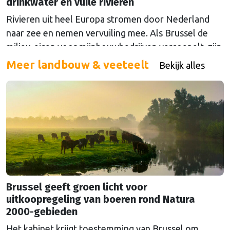
drinkwater en vuile rivieren
Rivieren uit heel Europa stromen door Nederland
naar zee en nemen vervuiling mee. Als Brussel de
milieu-eisen voor mijnbouwbedrijven versoepelt, zijn
het de Nederlandse drinkwaterbedrijven die dat
Meer landbouw & veeteelt
Bekijk alles
moeten oplossen.
Brussel geeft groen licht voor
uitkoopregeling van boeren rond Natura
2000-gebieden
Het kabinet krijgt toestemming van Brussel om