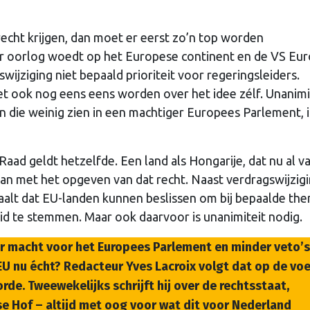
recht krijgen, dan moet er eerst zo’n top worden
l er oorlog woedt op het Europese continent en de VS Eu
wijziging niet bepaald prioriteit voor regeringsleiders.
t ook nog eens eens worden over het idee zélf. Unanimi
 die weinig zien in een machtiger Europees Parlement, i
Raad geldt hetzelfde. Een land als Hongarije, dat nu al v
gaan met het opgeven van dat recht. Naast verdragswijzigi
aalt dat EU-landen kunnen beslissen om bij bepaalde the
d te stemmen. Maar ook daarvoor is unanimiteit nodig.
r macht voor het Europees Parlement en minder veto’s
EU nu écht? Redacteur Yves Lacroix volgt dat op de voe
de. Tweewekelijks schrijft hij over de rechtsstaat,
e Hof – altijd met oog voor wat dit voor Nederland