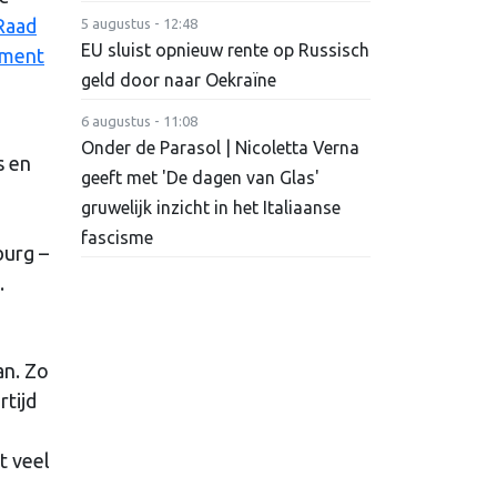
Raad
5 augustus - 12:48
EU sluist opnieuw rente op Russisch
ement
geld door naar Oekraïne
6 augustus - 11:08
Onder de Parasol | Nicoletta Verna
s en
geeft met 'De dagen van Glas'
gruwelijk inzicht in het Italiaanse
fascisme
burg –
.
an. Zo
rtijd
t veel