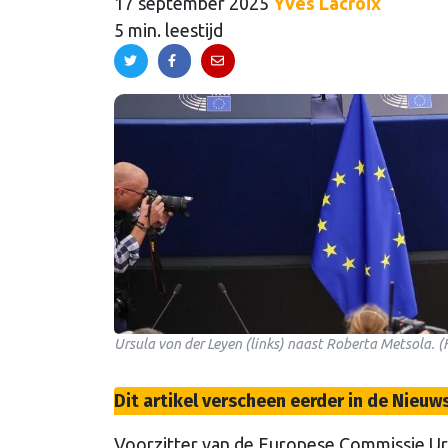
17 september 2025
Yves Lacroix
5 min. leestijd
Ursula von der Leyen (links) naast Roberta Metsola. 
Dit artikel verscheen eerder in de Nieu
Voorzitter van de Europese Commissie Ur