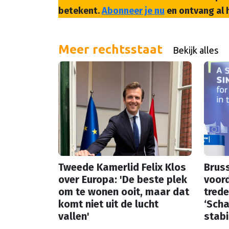
betekent.
Abonneer je nu
en ontvang al 
Meer rechtsstaat
Bekijk alles
Tweede Kamerlid Felix Klos
Bruss
over Europa: 'De beste plek
voord
om te wonen ooit, maar dat
trede
komt niet uit de lucht
‘Scha
vallen'
stabil