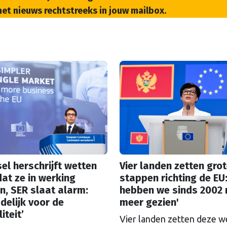
het nieuws rechtstreeks in jouw mailbox.
el herschrijft wetten
Vier landen zetten gro
at ze in werking
stappen richting de EU:
n, SER slaat alarm:
hebben we sinds 2002 
delijk voor de
meer gezien'
iteit’
Vier landen zetten deze 