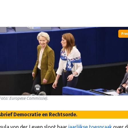
Pre
(Foto: Europese Commissie).
wsbrief Democratie en Rechtsorde.
sula von der Leyen sloot haar
jaarlijkse toespraak
over d