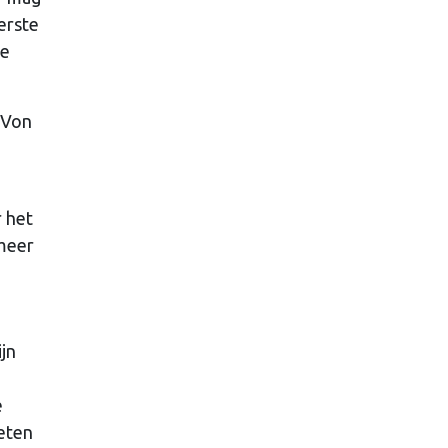
erste
de
 Von
r het
 meer
ijn
e
eten