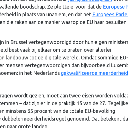
vallende boodschap. Ze pleitte ervoor dat de
Europese 
rheid in plaats van unaniem, en dat het
Europees Parl
en die raken aan de manier waarop de EU haar besluiten
ijn in Brussel vertegenwoordigd door hun eigen minister
d best vaak bij elkaar om te praten over allerlei
van landbouw tot de digitale wereld. Omdat sommige EU-
meer mensen vertegenwoordigen dan bijvoorbeeld Luxem
noemen: in het Nederlands
gekwalificeerde meerderheid
dragen wordt gezien, moet aan twee eisen worden volda
men – dat zijn er in de praktijk 15 van de 27. Tegelijke
n minstens 65 procent van de totale EU-bevolking
e dubbele-meerderheidsregel genoemd. Dat betekent da
en paar grote landen.