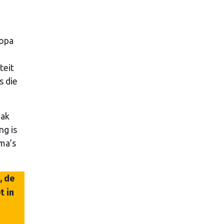
ropa
teit
s die
aak
ng is
ma’s
, de
t in