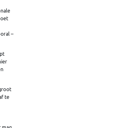
onale
moet
oral –
pt
ier
en
 groot
af te
r mag