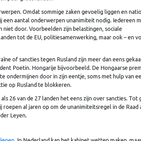
erwerpen. Omdat sommige zaken gevoelig liggen en nati
bij een aantal onderwerpen unanimiteit nodig. Iedereen 
n niet door. Voorbeelden zijn belastingen, sociale
landen tot de EU, politiesamenwerking, maar ook – en vo
aïne of sancties tegen Rusland zijn meer dan eens gekaa
dent Poetin. Hongarije bijvoorbeeld. De Hongaarse prem
e ondermijnen door in zijn eentje, soms met hulp van e
tie op Rusland te blokkeren.
als 26 van de 27 landen het eens zijn over sancties. Tot
 roepen al jaren op om de unanimiteitsregel in de Raad 
 der Leyen.
dienen
. In Nederland kan het kabinet wetten maken, maa