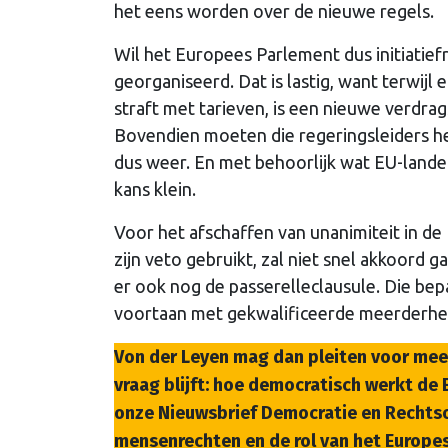
het eens worden over de nieuwe regels.
Wil het Europees Parlement dus initiatief
georganiseerd. Dat is lastig, want terwij
straft met tarieven, is een nieuwe verdrags
Bovendien moeten die regeringsleiders he
dus weer. En met behoorlijk wat EU-landen
kans klein.
Voor het afschaffen van unanimiteit in de 
zijn veto gebruikt, zal niet snel akkoord 
er ook nog de passerelleclausule. Die bep
voortaan met gekwalificeerde meerderhei
Von der Leyen mag dan pleiten voor mee
vraag blijft: hoe democratisch werkt de 
onze Nieuwsbrief Democratie en Rechtsor
mensenrechten en de rol van het Europes