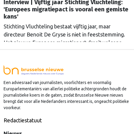
Interview | Vijftig jaar Stichting Vluchteling:
'Europees migratiepact is vooral een gemiste
kans'
Stichting Vluchteling bestaat vijftig jaar, maar
directeur Benoit De Gryse is niet in feeststemming.
Het nieuwe Europese migratiepact draait volgens
hem vooral om afschrikking en terugkeer, en
Nederland kiest daarbinnen ook nog voor een
strenge koers.
Een adviesraad van journalisten, voorlichters en voormalig
Europarlementariërs van allerlei politieke achtergronden houdt de
journalistieke koers in de gaten, zodat Brusselse Nieuwe nieuws
brengt dat voor alle Nederlanders interessant is, ongeacht politieke
voorkeur.
Redactiestatuut
Nieuws