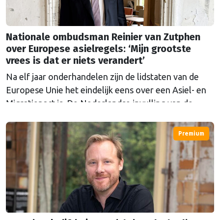
Nationale ombudsman Reinier van Zutphen
over Europese asielregels: ‘Mijn grootste
vrees is dat er niets verandert’
Na elf jaar onderhandelen zijn de lidstaten van de
Europese Unie het eindelijk eens over een Asiel- en
Migratiepact is. De Nederlandse invulling van de
Europese regels zijn een reden tot zorg voor
Nationale ombudsman Reinier van Zutphen. "Het
Premium
zegt iets over onze samenleving als geheel, hoe wij
naar anderen kijken. We zijn bang geworden voor de
ander."