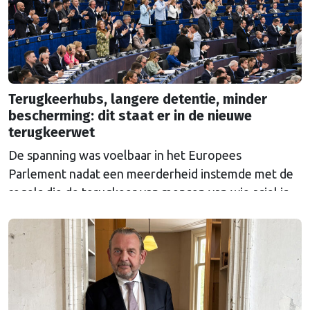
Terugkeerhubs, langere detentie, minder
bescherming: dit staat er in de nieuwe
terugkeerwet
De spanning was voelbaar in het Europees
Parlement nadat een meerderheid instemde met de
regels die de terugkeer van mensen van wie asiel is
afgewezen moet regelen. Waarom levert de wet
zoveel ophef op?