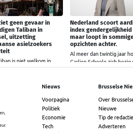
iet geen gevaar in
Nederland scoort aard
digen Taliban in
index gendergelijkheid
el, uitzetting
maar loopt in sommig
aanse asielzoekers
opzichten achter.
iteit
Al meer dan twintig jaar h
iban is niet welkom in
Carlien Scheele zich bezig
l, is de boodschap van een
de gelijkheid tussen mann
erheid in het Europees
vrouwen. Als directeur van
ment. Daar werd gestemd
Europees Instituut voor
Nieuws
Brusselse Ni
een amendement van D66-
Gendergelijkheid (EIGE) zi
Voorpagina
Over Brussels
arlementariër Raquel
vooruitgang, maar ook ni
Politiek
Nieuwe
a Hermida-van der Walle
weerstand. “Ik begrijp niet
en,
 de uitnodiging van de
Economie
Tip de redacti
waarom er zo’n emotione
ese Commissie. Het CDA
eur.
mening over
Tech
Adverteren