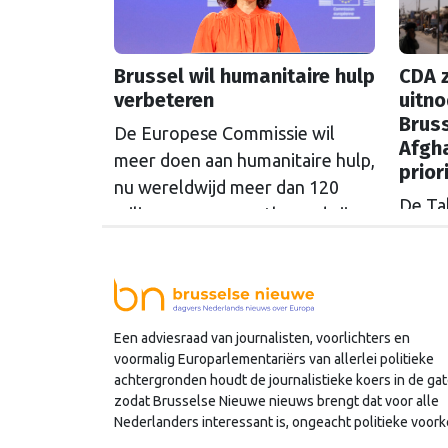
Brussel wil humanitaire hulp
CDA z
verbeteren
uitno
Bruss
De Europese Commissie wil
Afgh
meer doen aan humanitaire hulp,
prior
nu wereldwijd meer dan 120
De Tal
miljoen mensen ontheemd zijn
Brusse
en het aantal oorlogsgebieden
meerd
nog toeneemt.
Parle
over 
Een adviesraad van journalisten, voorlichters en
Europ
voormalig Europarlementariërs van allerlei politieke
Garcí
achtergronden houdt de journalistieke koers in de gat
tegen
zodat Brusselse Nieuwe nieuws brengt dat voor alle
Europ
Nederlanders interessant is, ongeacht politieke voork