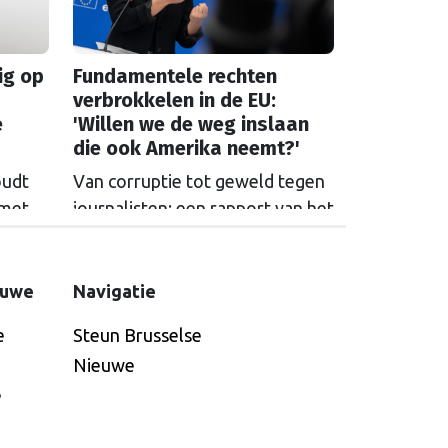
ig op
Fundamentele rechten
verbrokkelen in de EU:
e
'Willen we de weg inslaan
die ook Amerika neemt?'
oudt
Van corruptie tot geweld tegen
 met
journalisten: een rapport van het
en en
Europees Parlement laat zien
 het
dat fundamentele rechten in de
EU steeds verder onder druk
euwe
Navigatie
et ze
komen te staan. Over de vraag
e
Steun Brusselse
euwe
voor wie die rechten precies
Nieuwe
gelden, liepen de gemoederen
e
le
hoog op.