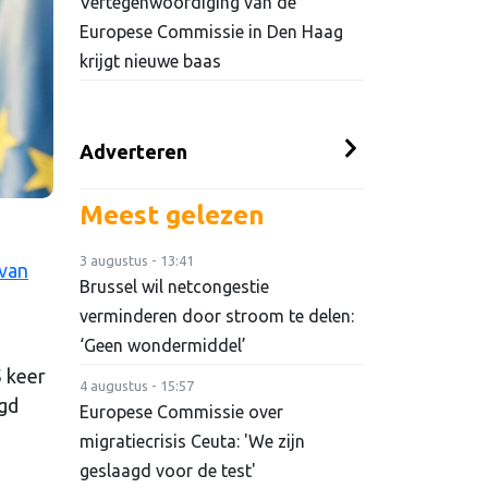
Vertegenwoordiging van de
Europese Commissie in Den Haag
krijgt nieuwe baas
Adverteren
Meest gelezen
3 augustus - 13:41
 van
Brussel wil netcongestie
verminderen door stroom te delen:
‘Geen wondermiddel’
 keer
4 augustus - 15:57
igd
Europese Commissie over
migratiecrisis Ceuta: 'We zijn
geslaagd voor de test'