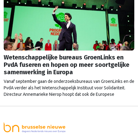
Wetenschappelijke bureaus GroenLinks en
PvdA fuseren en hopen op meer soortgelijke
samenwerking in Europa
Vanaf september gaan de onderzoeksbureaus van GroenLinks en de
PvdA verder als het Wetenschappelijk Instituut voor Solidariteit.
Directeur Annemarieke Nierop hoopt dat ook de Europese
zusterorganisaties ook de handen ineenslaan. "Er zullen nog wel
een aantal ego's over hun schaduw heen moeten springen", zegt zij.