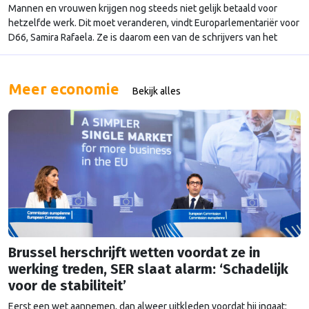
Mannen en vrouwen krijgen nog steeds niet gelijk betaald voor
hetzelfde werk. Dit moet veranderen, vindt Europarlementariër voor
D66, Samira Rafaela. Ze is daarom een van de schrijvers van het
voorstel om de loonkloof te dichten. Vanochtend stelde ze het plan
voor in het Europees Parlement. “Het werd over het algemeen
positief onthaald, maar ik …
Continued
Meer economie
Bekijk alles
Brussel herschrijft wetten voordat ze in
werking treden, SER slaat alarm: ‘Schadelijk
voor de stabiliteit’
Eerst een wet aannemen, dan alweer uitkleden voordat hij ingaat: