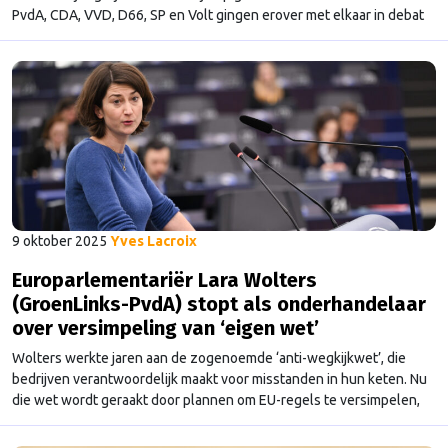
PvdA, CDA, VVD, D66, SP en Volt gingen erover met elkaar in debat
in Nieuwspoort. Ze delen veel zorgen, maar werden het niet met
elkaar eens over de oplossingen.
9 oktober 2025
Yves Lacroix
Europarlementariër Lara Wolters
(GroenLinks-PvdA) stopt als onderhandelaar
over versimpeling van ‘eigen wet’
Wolters werkte jaren aan de zogenoemde ‘anti-wegkijkwet’, die
bedrijven verantwoordelijk maakt voor misstanden in hun keten. Nu
die wet wordt geraakt door plannen om EU-regels te versimpelen,
stopt ze als onderhandelaar over die versimpeling.