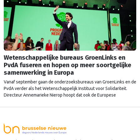
Wetenschappelijke bureaus GroenLinks en
PvdA fuseren en hopen op meer soortgelijke
samenwerking in Europa
Vanaf september gaan de onderzoeksbureaus van GroenLinks en de
PvdA verder als het Wetenschappelijk Instituut voor Solidariteit.
Directeur Annemarieke Nierop hoopt dat ook de Europese
zusterorganisaties ook de handen ineenslaan. "Er zullen nog wel
een aantal ego's over hun schaduw heen moeten springen", zegt zij.