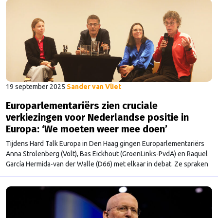
19 september 2025
Sander van Vliet
Europarlementariërs zien cruciale
verkiezingen voor Nederlandse positie in
Europa: ‘We moeten weer mee doen’
Tijdens Hard Talk Europa in Den Haag gingen Europarlementariërs
Anna Strolenberg (Volt), Bas Eickhout (GroenLinks-PvdA) en Raquel
García Hermida-van der Walle (D66) met elkaar in debat. Ze spraken
over de Nederlandse rol in Brussel en namen alvast een voorschot
op mogelijke samenwerking na de verkiezingen.