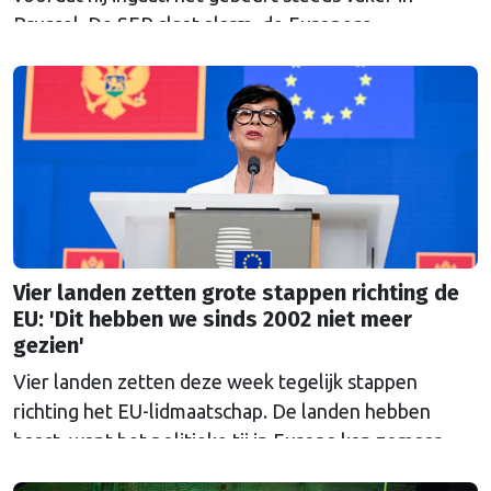
Brussel. De SER slaat alarm, de Europese
Ombudsman ook. Wat is er mis met hoe Europa
wetten maakt?
Vier landen zetten grote stappen richting de
EU: 'Dit hebben we sinds 2002 niet meer
gezien'
Vier landen zetten deze week tegelijk stappen
richting het EU-lidmaatschap. De landen hebben
haast, want het politieke tij in Europa kan zomaar
keren.