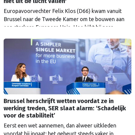
niet uit de lucht vallen'
Europavoorvechter Felix Klos (D66) kwam vanuit
Brussel naar de Tweede Kamer om te bouwen aan
een sterkere Europese Unie. Hoe kijkt hij naar
Nederland en Europa in een onrustige wereld, nu hij
heeft kunnen proeven van de Brusselse én de
Haagse politiek?
Brussel herschrijft wetten voordat ze in
werking treden, SER slaat alarm: ‘Schadelijk
voor de stabiliteit’
Eerst een wet aannemen, dan alweer uitkleden
voordat hij ingaat: het gebeurt steeds vaker in