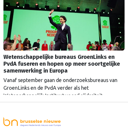
Wetenschappelijke bureaus GroenLinks en
PvdA fuseren en hopen op meer soortgelijke
samenwerking in Europa
Vanaf september gaan de onderzoeksbureaus van
GroenLinks en de PvdA verder als het
Wetenschappelijk Instituut voor Solidariteit.
Directeur Annemarieke Nierop hoopt dat ook de
Europese zusterorganisaties ook de handen
ineenslaan. "Er zullen nog wel een aantal ego's over
hun schaduw heen moeten springen", zegt zij.