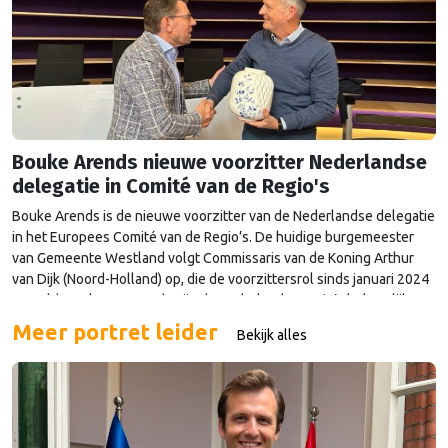
Bouke Arends nieuwe voorzitter Nederlandse
delegatie in Comité van de Regio's
Bouke Arends is de nieuwe voorzitter van de Nederlandse delegatie
in het Europees Comité van de Regio’s. De huidige burgemeester
van Gemeente Westland volgt Commissaris van de Koning Arthur
van Dijk (Noord-Holland) op, die de voorzittersrol sinds januari 2024
vervulde. Volgens Arends zijn de Nederlandse regio’s behoorlijk
succesvol in hun lobby in Brussel, en dat komt vooral omdat …
Meer portret leider
Bekijk alles
Continued