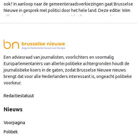
ook? In aanloop naar de gemeenteraadsverkiezingen gaat Brusselse
Nieuwe in gesprek met politici door het hele land. Deze editie: Wim
Hillenaar, burgemeester van Maastricht. “We moeten waken voor
het behoud van lokale invloed in Europa.”
Een adviesraad van journalisten, voorlichters en voormalig
Europarlementariërs van allerlei politieke achtergronden houdt de
journalistieke koers in de gaten, zodat Brusselse Nieuwe nieuws
brengt dat voor alle Nederlanders interessant is, ongeacht politieke
voorkeur.
Redactiestatuut
Nieuws
Voorpagina
Politiek