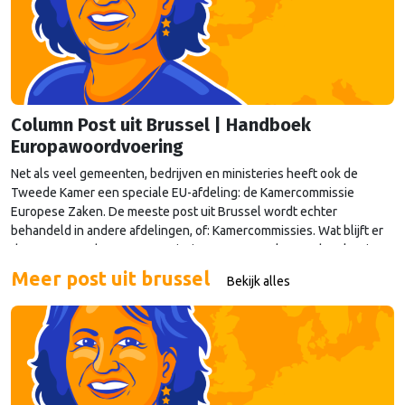
Column Post uit Brussel | Handboek
Europawoordvoering
Net als veel gemeenten, bedrijven en ministeries heeft ook de
Tweede Kamer een speciale EU-afdeling: de Kamercommissie
Europese Zaken. De meeste post uit Brussel wordt echter
behandeld in andere afdelingen, of: Kamercommissies. Wat blijft er
dan over voor de Kamercommissie Europese Zaken, en hoe kan je
daar als Kamerlid werk van maken? Onze columnist Mendeltje van
Meer post uit brussel
Bekijk alles
Keulen (cartoon) schreef er een handboek over, dat deze week
wordt gepresenteerd in Den Haag.