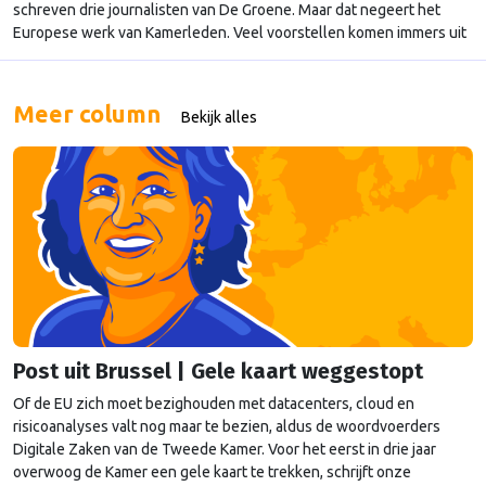
schreven drie journalisten van De Groene. Maar dat negeert het
Europese werk van Kamerleden. Veel voorstellen komen immers uit
Brussel – en ook PVV’ers volgen ze op de voet. Helaas missen
mainstreammedia steeds vaker politieke Europadebatjes, schrijft
Mendeltje van Keulen in haar column.
Meer column
Bekijk alles
Post uit Brussel | Gele kaart weggestopt
Of de EU zich moet bezighouden met datacenters, cloud en
risicoanalyses valt nog maar te bezien, aldus de woordvoerders
Digitale Zaken van de Tweede Kamer. Voor het eerst in drie jaar
overwoog de Kamer een gele kaart te trekken, schrijft onze