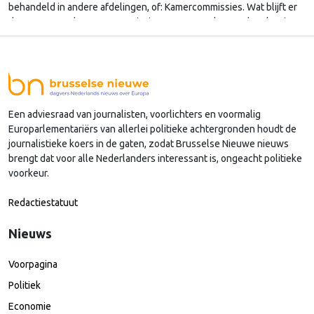
behandeld in andere afdelingen, of: Kamercommissies. Wat blijft er
dan over voor de Kamercommissie Europese Zaken, en hoe kan je
daar als Kamerlid werk van maken? Onze columnist Mendeltje van
Keulen (cartoon) schreef er een handboek over, dat deze week
wordt gepresenteerd in Den Haag.
Een adviesraad van journalisten, voorlichters en voormalig
Europarlementariërs van allerlei politieke achtergronden houdt de
journalistieke koers in de gaten, zodat Brusselse Nieuwe nieuws
brengt dat voor alle Nederlanders interessant is, ongeacht politieke
voorkeur.
Redactiestatuut
Nieuws
Voorpagina
Politiek
Economie