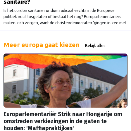
sanitaire?
Is het cordon sanitaire rondom radicaal-rechts in de Europese
politiek nu al losgelaten of bestaat het nog? Europarlementariërs
maken zich zorgen, want de christendemocraten ‘gingen in zee met
radicaal-rechts’. Een slechte zaak, stellen de liberalen en
socialisten. ‘Niks aan de hand’, zeggen de christendemocraten.
Meer europa gaat kiezen
Bekijk alles
Europarlementariër Strik naar Hongarije om
omstreden verkiezingen in de gaten te
houden: 'Maffiapraktijken'