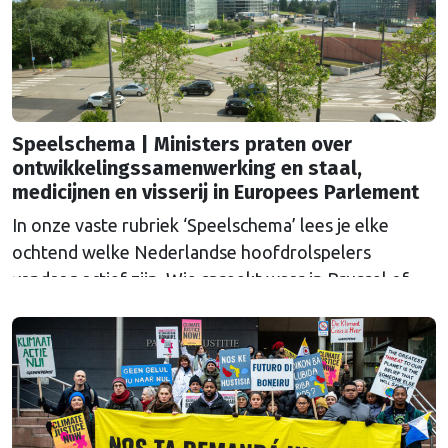
Speelschema | Ministers praten over
ontwikkelingssamenwerking en staal,
medicijnen en visserij in Europees Parlement
In onze vaste rubriek ‘Speelschema’ lees je elke
ochtend welke Nederlandse hoofdrolspelers
vandaag actief zijn. Wie spreekt waar in Brussel of
Straatsburg, en wat staat er in Nederland op de
agenda?