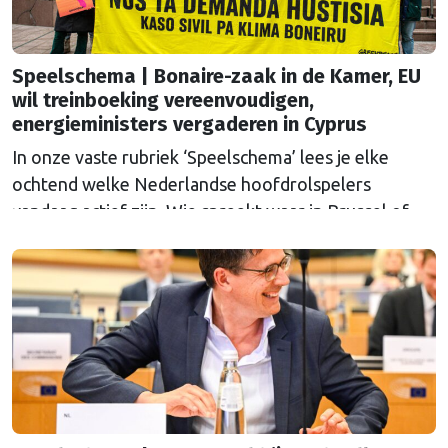
Speelschema | Bonaire-zaak in de Kamer, EU
wil treinboeking vereenvoudigen,
energieministers vergaderen in Cyprus
In onze vaste rubriek ‘Speelschema’ lees je elke
ochtend welke Nederlandse hoofdrolspelers
vandaag actief zijn. Wie spreekt waar in Brussel of
Straatsburg, en wat staat er in Nederland op de
agenda?