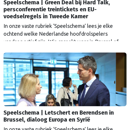
Speelschema | Green Deal bij Hard Talk,
persconferentie treintickets en EU-
voedselregels in Tweede Kamer
In onze vaste rubriek ‘Speelschema’ lees je elke
ochtend welke Nederlandse hoofdrolspelers
vandaag actief zijn. Wie spreekt waar in Brussel of
Straatsburg, en wat staat er in Nederland op de
agenda?
Speelschema | Letschert en Berendsen in
Brussel, dialoog Europa en Syrië
In onze vaste rubriek ‘Speelschema’ lees je elke