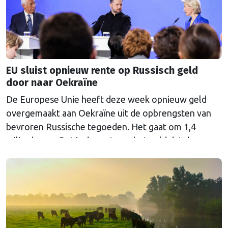
EU sluist opnieuw rente op Russisch geld
door naar Oekraïne
De Europese Unie heeft deze week opnieuw geld
overgemaakt aan Oekraïne uit de opbrengsten van
bevroren Russische tegoeden. Het gaat om 1,4
miljard euro. Dat is de rente op het geld dat de
Russische Centrale Bank ooit bij de Belgische bank
Euroclear parkeerde. De EU bevroor dat geld na de
Russische inval in Oekraïne. Het …
Continued