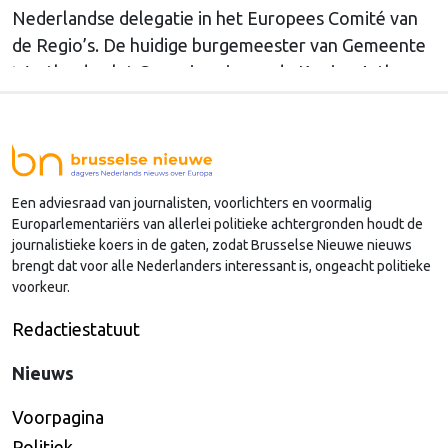
Nederlandse delegatie in het Europees Comité van
de Regio’s. De huidige burgemeester van Gemeente
Westland volgt Commissaris van de Koning Arthur
van Dijk (Noord-Holland) op, die de voorzittersrol
sinds januari 2024 vervulde. Volgens Arends zijn de
Nederlandse regio’s behoorlijk succesvol in hun
lobby in Brussel, en dat komt vooral omdat …
Een adviesraad van journalisten, voorlichters en voormalig
Continued
Europarlementariërs van allerlei politieke achtergronden houdt de
journalistieke koers in de gaten, zodat Brusselse Nieuwe nieuws
brengt dat voor alle Nederlanders interessant is, ongeacht politieke
voorkeur.
Redactiestatuut
Nieuws
Voorpagina
Politiek