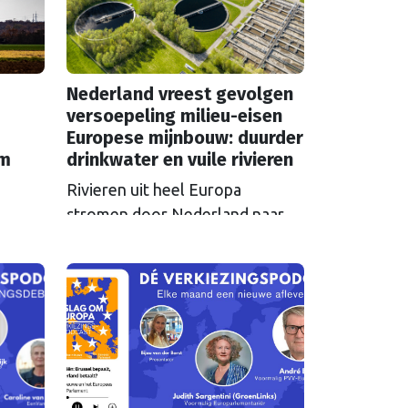
Nederland vreest gevolgen
versoepeling milieu-eisen
Europese mijnbouw: duurder
em
drinkwater en vuile rivieren
Rivieren uit heel Europa
stromen door Nederland naar
zee en nemen vervuiling mee.
S in
Als Brussel de milieu-eisen voor
 over
mijnbouwbedrijven versoepelt,
zijn het de Nederlandse
et aan
drinkwaterbedrijven die dat
t een
moeten oplossen.