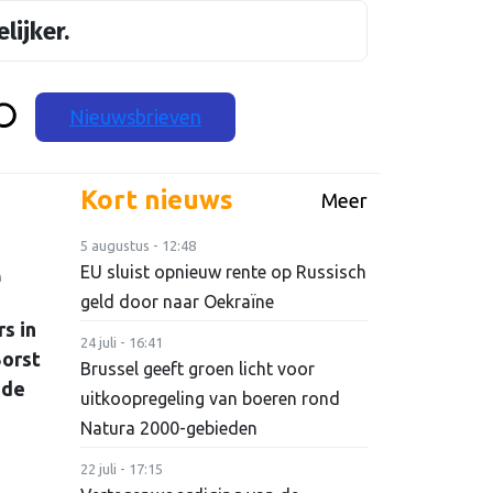
lijker.
Nieuwsbrieven
Kort nieuws
Meer
5 augustus - 12:48
e
EU sluist opnieuw rente op Russisch
geld door naar Oekraïne
s in
24 juli - 16:41
Borst
Brussel geeft groen licht voor
 de
uitkoopregeling van boeren rond
Natura 2000-gebieden
22 juli - 17:15