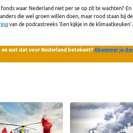
fonds waar Nederland niet per se op zit te wachten? En
nders die wel groen willen doen, maar rood staan bij de
ring
van de podcastreeks ‘Een kijkje in de klimaatkeuken’.
d en wat dat voor Nederland betekent?
Abonneer je da