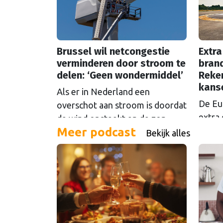
Brussel wil netcongestie
Extra
verminderen door stroom te
brand
delen: ‘Geen wondermiddel’
Reke
kans
Als er in Nederland een
De Eu
overschot aan stroom is doordat
extra 
de wind opsteekt en de zon
Meer podcast
oftew
schijnt, loont het om die stroom
Bekijk alles
Maar d
te delen. Maar Europese
even 
plannen om dat mogelijk te
Europ
maken stuiten op kritiek.