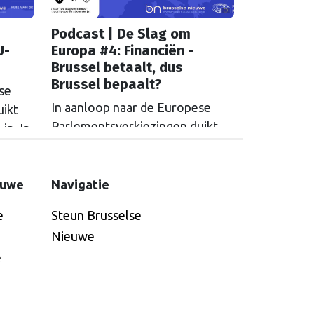
Podcast | De Slag om
U-
Europa #4: Financiën -
Brussel betaalt, dus
Brussel bepaalt?
se
In aanloop naar de Europese
uikt
Parlementsverkiezingen duikt
in. In
Brusselse Nieuwe de regio in. In
ropa’
de podcast ‘de slag om Europa’
d over
gaan we deze maand in op
euwe
Navigatie
financiën. Hoe moet de EU geld
e
Steun Brusselse
verdienen en waar moet dat
Nieuwe
naartoe?
e