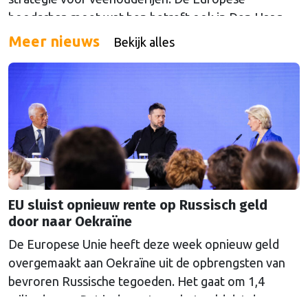
boodschap moet wat hen betreft ook in Den Haag
doordringen.
Meer nieuws
Bekijk alles
EU sluist opnieuw rente op Russisch geld
door naar Oekraïne
De Europese Unie heeft deze week opnieuw geld
overgemaakt aan Oekraïne uit de opbrengsten van
bevroren Russische tegoeden. Het gaat om 1,4
miljard euro. Dat is de rente op het geld dat de