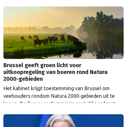
Russische Centrale Bank ooit bij de Belgische bank
Euroclear parkeerde. De EU bevroor dat geld na de
Russische inval in Oekraïne. Het …
Continued
Brussel geeft groen licht voor
uitkoopregeling van boeren rond Natura
2000-gebieden
Het kabinet krijgt toestemming van Brussel om
veehouders rondom Natura 2000-gebieden uit te
kopen. De Europese Commissie gaat akkoord met
een uitkoopregeling van 715 miljoen euro.