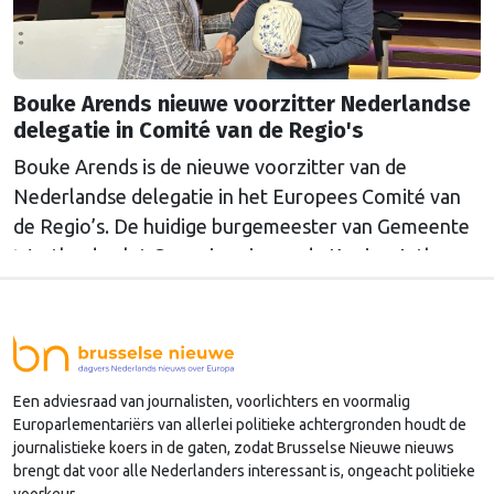
Bouke Arends nieuwe voorzitter Nederlandse
delegatie in Comité van de Regio's
Bouke Arends is de nieuwe voorzitter van de
Nederlandse delegatie in het Europees Comité van
de Regio’s. De huidige burgemeester van Gemeente
Westland volgt Commissaris van de Koning Arthur
van Dijk (Noord-Holland) op, die de voorzittersrol
sinds januari 2024 vervulde. Volgens Arends zijn de
Nederlandse regio’s behoorlijk succesvol in hun
lobby in Brussel, en dat komt vooral omdat …
Een adviesraad van journalisten, voorlichters en voormalig
Continued
Europarlementariërs van allerlei politieke achtergronden houdt de
journalistieke koers in de gaten, zodat Brusselse Nieuwe nieuws
brengt dat voor alle Nederlanders interessant is, ongeacht politieke
voorkeur.