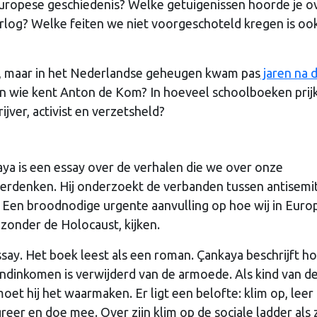
Europese geschiedenis? Welke getuigenissen hoorde je o
log? Welke feiten we niet voorgeschoteld kregen is oo
, maar in het Nederlandse geheugen kwam pas
jaren na 
En wie kent Anton de Kom? In hoeveel schoolboeken prij
jver, activist en verzetsheld?
aya is een essay over de verhalen die we over onze
 herdenken. Hij onderzoekt de verbanden tussen antisemi
Een broodnodige urgente aanvulling op hoe wij in Euro
jzonder de Holocaust, kijken.
say. Het boek leest als een roman. Çankaya beschrijft ho
andinkomen is verwijderd van de armoede. Als kind van d
et hij het waarmaken. Er ligt een belofte: klim op, leer
reer en doe mee. Over zijn klim op de sociale ladder als