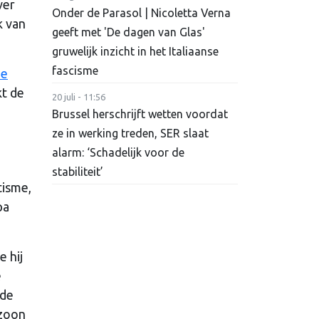
ver
Onder de Parasol | Nicoletta Verna
k van
geeft met 'De dagen van Glas'
gruwelijk inzicht in het Italiaanse
fascisme
de
kt de
20 juli - 11:56
Brussel herschrijft wetten voordat
ze in werking treden, SER slaat
alarm: ‘Schadelijk voor de
stabiliteit’
tisme,
pa
e hij
e
 de
 zoon