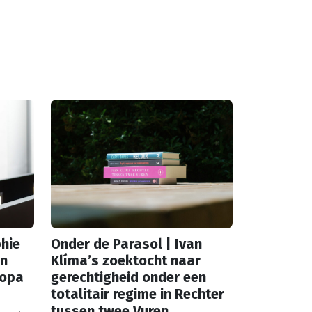
phie
Onder de Parasol | Ivan
in
Klíma’s zoektocht naar
ropa
gerechtigheid onder een
totalitair regime in Rechter
tussen twee Vuren