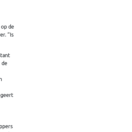
 op de
er. “Is
stant
n de
n
ageert
appers