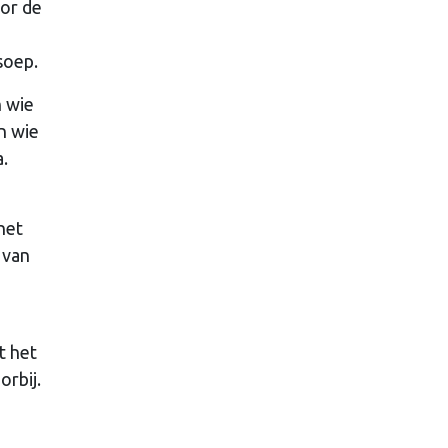
or de
soep.
n wie
n wie
a.
het
 van
t het
orbij.