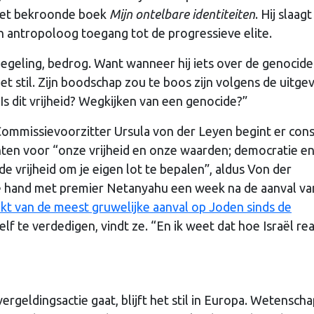
 het bekroonde boek
Mijn ontelbare identiteiten
. Hij slaagt
en antropoloog toegang tot de progressieve elite.
egeling, bedrog. Want wanneer hij iets over de genocide
het stil. Zijn boodschap zou te boos zijn volgens de uitgev
 “Is dit vrijheid? Wegkijken van een genocide?”
ommissievoorzitter Ursula von der Leyen begint er con
hten voor “onze vrijheid en onze waarden; democratie e
de vrijheid om je eigen lot te bepalen”, aldus Von der
e hand met premier Netanyahu een week na de aanval va
kt van de meest gruwelijke aanval op Joden sinds de
elf te verdedigen, vindt ze. “En ik weet dat hoe Israël re
vergeldingsactie gaat, blijft het stil in Europa. Wetensch