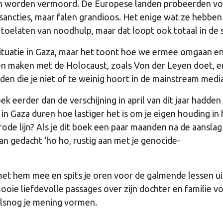
ten worden vermoord. De Europese landen probeerden vo
ancties, maar falen grandioos. Het enige wat ze hebben
t toelaten van noodhulp, maar dat loopt ook totaal in de 
e situatie in Gaza, maar het toont hoe we ermee omgaan e
en maken met de Holocaust, zoals Von der Leyen doet, e
den die je niet of te weinig hoort in de mainstream medi
k eerder dan de verschijning in april van dit jaar hadden
 Gaza duren hoe lastiger het is om je eigen houding in 
rode lijn? Als je dit boek een paar maanden na de aanslag
n gedacht ‘ho ho, rustig aan met je genocide-
met hem mee en spits je oren voor de galmende lessen ui
oie liefdevolle passages over zijn dochter en familie vo
 alsnog je mening vormen.