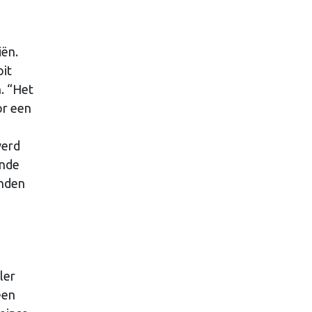
iën.
oit
. “Het
or een
werd
onde
inden
ler
een