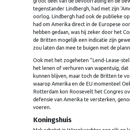
groot deel van de bevoorrading en de bew
tegenstander Lindbergh, had met zijn ‘Ame
oorlog. Lindbergh had ook de publieke op
had om Amerika direct in de Europese oorl
hebben gedaan, was hij zeker door het Co
de Britten mogelijk een indicatie zijn gew
zou laten dan mee te buigen met de planne
Ook met het zogeheten “Lend-Lease-stelsel
het lenen of verhuren van wapentuig, dat
kunnen blijven, maar toch de Britten te v
waarop Amerika en de EU momenteel Oek
Rotterdam kon Roosevelt het Congres over
defensie van Amerika te versterken, gen
voeren.
Koningshuis
Mak schetst in Wisselwachter een rijk en 