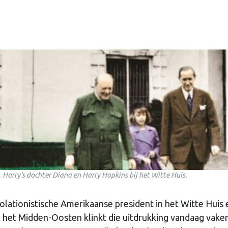
, Harry’s dochter Diana en Harry Hopkins bij het Witte Huis.
solationistische Amerikaanse president in het Witte Huis 
 het Midden-Oosten klinkt die uitdrukking vandaag vake