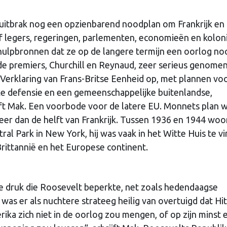
uitbrak nog een opzienbarend noodplan om Frankrijk en
ief legers, regeringen, parlementen, economieën en kolon
ulpbronnen dat ze op de langere termijn een oorlog no
de premiers, Churchill en Reynaud, zeer serieus genomen
n Verklaring van Frans-Britse Eenheid op, met plannen vo
ke defensie en een gemeenschappelijke buitenlandse,
ijft Mak. Een voorbode voor de latere EU. Monnets plan 
eer dan de helft van Frankrijk. Tussen 1936 en 1944 wo
al Park in New York, hij was vaak in het Witte Huis te v
rittannië en het Europese continent.
ke druk die Roosevelt beperkte, net zoals hedendaagse
as er als nuchtere strateeg heilig van overtuigd dat Hit
ka zich niet in de oorlog zou mengen, of op zijn minst 