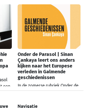
phie
Onder de Parasol | Sinan
in
Çankaya leert ons anders
ropa
kijken naar het Europese
verleden in Galmende
geschiedenissen
asol
In de zomerse rubriek Onder de
et een
Parasol tipt de redactie boeken
en
met een Europese link: soms
ar een
historisch, soms verrassend
g
euwe
Navigatie