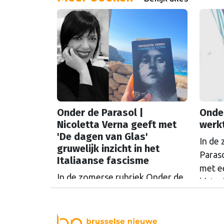
Onder de Parasol |
Onder
Nicoletta Verna geeft met
werkt
'De dagen van Glas'
In de
gruwelijk inzicht in het
Paraso
Italiaanse fascisme
met e
In de zomerse rubriek Onder de
histor
Parasol tipt de redactie boeken
actue
met een Europese link: soms
van S
historisch, soms verrassend
lobbyi