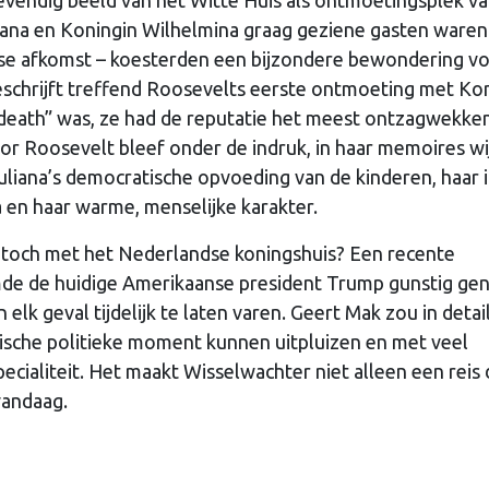
liana en Koningin Wilhelmina graag geziene gasten waren
dse afkomst – koesterden een bijzondere bewondering v
schrijft treffend Roosevelts eerste ontmoeting met Ko
o death” was, ze had de reputatie het meest ontzagwekke
nor Roosevelt bleef onder de indruk, in haar memoires w
Juliana’s democratische opvoeding van de kinderen, haar 
en haar warme, menselijke karakter.
toch met het Nederlandse koningshuis? Een recente
emde de huidige Amerikaanse president Trump gunstig ge
 elk geval tijdelijk te laten varen. Geert Mak zou in detai
orische politieke moment kunnen uitpluizen en met veel
specialiteit. Het maakt Wisselwachter niet alleen een reis
vandaag.