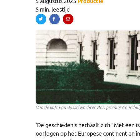
5 augustus 2025
Productie
5 min. leestijd
Van de kaft van Wisselwachter vlnr: premier Churchill
‘De geschiedenis herhaalt zich.’ Met een i
oorlogen op het Europese continent en in