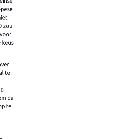
einse
ropese
iet
0 zou
 voor
e keus
over
l te
op
 om de
op te
an