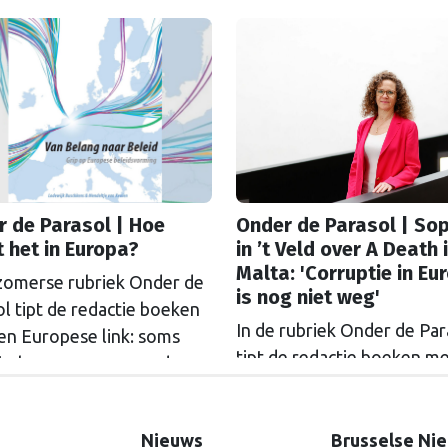
 de Parasol | Hoe
Onder de Parasol | So
 het in Europa?
in ’t Veld over A Death 
Malta: 'Corruptie in Eu
 zomerse rubriek Onder de
is nog niet weg'
l tipt de redactie boeken
In de rubriek Onder de Par
en Europese link: soms
tipt de redactie boeken m
isch, soms verrassend
Europese link. Dit keer ge
el. Hoofdredacteur Bert
keuze van de redactie, ma
looten las een boek dat
gastbijdrage van voormali
Nieuws
Brusselse Ni
sten in Brussel wegwijs