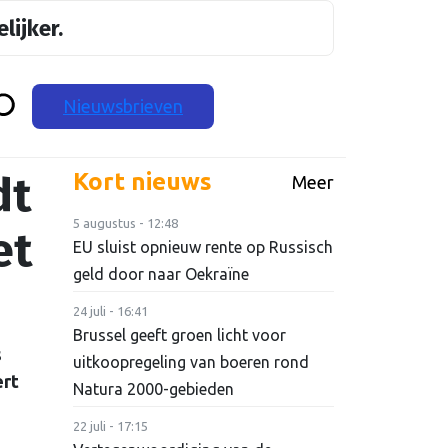
lijker.
Nieuwsbrieven
dt
Kort nieuws
Meer
5 augustus - 12:48
et
EU sluist opnieuw rente op Russisch
geld door naar Oekraïne
24 juli - 16:41
Brussel geeft groen licht voor
s
uitkoopregeling van boeren rond
ert
Natura 2000-gebieden
22 juli - 17:15