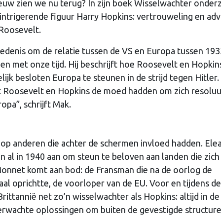
eeuw zien we nu terug? In zijn boek Wisselwachter onder
intrigerende figuur Harry Hopkins: vertrouweling en adv
 Roosevelt.
iedenis om de relatie tussen de VS en Europa tussen 193
llen met onze tijd. Hij beschrijft hoe Roosevelt en Hopkin
jk besloten Europa te steunen in de strijd tegen Hitler.
Roosevelt en Hopkins de moed hadden om zich resoluu
opa”, schrijft Mak.
 op anderen die achter de schermen invloed hadden. Ele
n al in 1940 aan om steun te beloven aan landen die zich
Monnet komt aan bod: de Fransman die na de oorlog de
 oprichtte, de voorloper van de EU. Voor en tijdens de
ittannië net zo’n wisselwachter als Hopkins: altijd in de
verwachte oplossingen om buiten de gevestigde structur