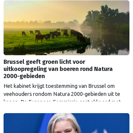
Euroclear parkeerde. De EU bevroor dat geld na de
Russische inval in Oekraïne. Het …
Continued
Brussel geeft groen licht voor
uitkoopregeling van boeren rond Natura
2000-gebieden
Het kabinet krijgt toestemming van Brussel om
veehouders rondom Natura 2000-gebieden uit te
kopen. De Europese Commissie gaat akkoord met
een uitkoopregeling van 715 miljoen euro.