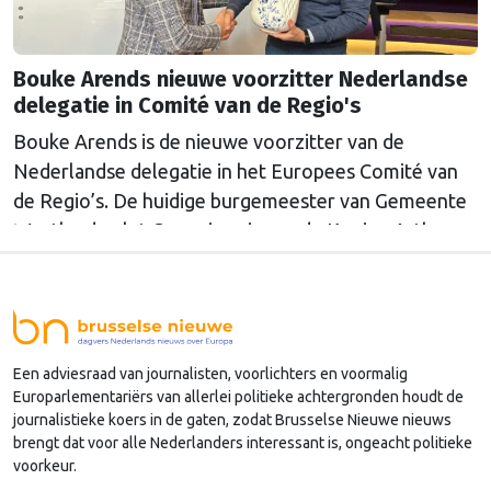
Bouke Arends nieuwe voorzitter Nederlandse
delegatie in Comité van de Regio's
Bouke Arends is de nieuwe voorzitter van de
Nederlandse delegatie in het Europees Comité van
de Regio’s. De huidige burgemeester van Gemeente
Westland volgt Commissaris van de Koning Arthur
van Dijk (Noord-Holland) op, die de voorzittersrol
sinds januari 2024 vervulde. Volgens Arends zijn de
Nederlandse regio’s behoorlijk succesvol in hun
lobby in Brussel, en dat komt vooral omdat …
Een adviesraad van journalisten, voorlichters en voormalig
Continued
Europarlementariërs van allerlei politieke achtergronden houdt de
journalistieke koers in de gaten, zodat Brusselse Nieuwe nieuws
brengt dat voor alle Nederlanders interessant is, ongeacht politieke
voorkeur.