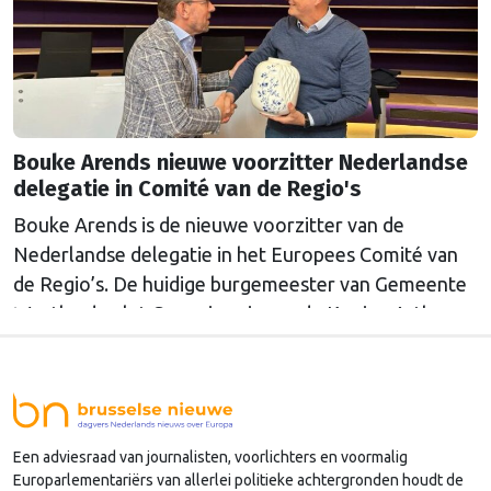
Bouke Arends nieuwe voorzitter Nederlandse
delegatie in Comité van de Regio's
Bouke Arends is de nieuwe voorzitter van de
Nederlandse delegatie in het Europees Comité van
de Regio’s. De huidige burgemeester van Gemeente
Westland volgt Commissaris van de Koning Arthur
van Dijk (Noord-Holland) op, die de voorzittersrol
sinds januari 2024 vervulde. Volgens Arends zijn de
Nederlandse regio’s behoorlijk succesvol in hun
lobby in Brussel, en dat komt vooral omdat …
Een adviesraad van journalisten, voorlichters en voormalig
Continued
Europarlementariërs van allerlei politieke achtergronden houdt de