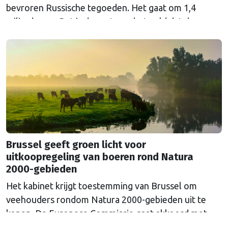
bevroren Russische tegoeden. Het gaat om 1,4
miljard euro. Dat is de rente op het geld dat de
Russische Centrale Bank ooit bij de Belgische bank
Euroclear parkeerde. De EU bevroor dat geld na de
Russische inval in Oekraïne. Het …
Continued
Brussel geeft groen licht voor
uitkoopregeling van boeren rond Natura
2000-gebieden
Het kabinet krijgt toestemming van Brussel om
veehouders rondom Natura 2000-gebieden uit te
kopen. De Europese Commissie gaat akkoord met
een uitkoopregeling van 715 miljoen euro.