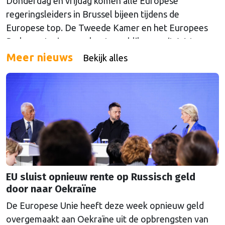
Donderdag en vrijdag komen alle Europese
regeringsleiders in Brussel bijeen tijdens de
Europese top. De Tweede Kamer en het Europees
Parlement wierpen alvast een blik vooruit. Wat
mogen we verwachten van de gesprekken over geld,
Meer nieuws
Bekijk alles
drugs, oorlog en China?
EU sluist opnieuw rente op Russisch geld
door naar Oekraïne
De Europese Unie heeft deze week opnieuw geld
overgemaakt aan Oekraïne uit de opbrengsten van