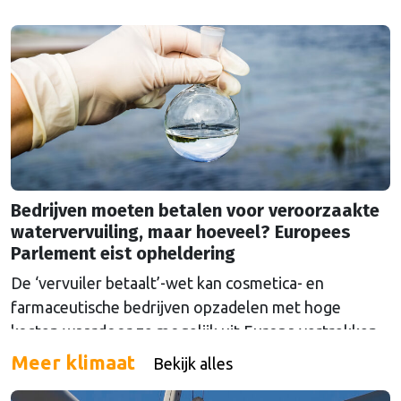
belastingen duurder is dan het Europese minimum,
moet een ondergrens de prijzen in Europa
gelijktrekken en het doel van een rookvrije generatie
in 2040 dichterbij brengen.
Bedrijven moeten betalen voor veroorzaakte
watervervuiling, maar hoeveel? Europees
Parlement eist opheldering
De ‘vervuiler betaalt’-wet kan cosmetica- en
farmaceutische bedrijven opzadelen met hoge
kosten waardoor ze mogelijk uit Europa vertrekken.
Europa wordt dan afhankelijk van medicijnen uit het
Meer klimaat
Bekijk alles
buitenland.