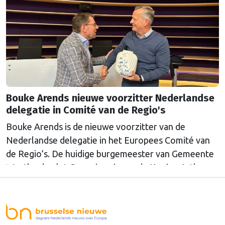
Bouke Arends nieuwe voorzitter Nederlandse
delegatie in Comité van de Regio's
Bouke Arends is de nieuwe voorzitter van de
Nederlandse delegatie in het Europees Comité van
de Regio’s. De huidige burgemeester van Gemeente
Westland volgt Commissaris van de Koning Arthur
van Dijk (Noord-Holland) op, die de voorzittersrol
sinds januari 2024 vervulde. Volgens Arends zijn de
Nederlandse regio’s behoorlijk succesvol in hun
lobby in Brussel, en dat komt vooral omdat …