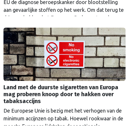
EU de diagnose beroepskanker door blootstelling
aan gevaarlijke stoffen op het werk. Om dat terug te
dringen, hebben het Europees Parlement en de
lidstaten nieuwe, strengere regels afgesproken voor
chemicaliën die worden gebruikt in onder meer de
batterij-, staal-, chemische en textielindustrie. Voor
het eerst is er ook …
Continued
Land met de duurste sigaretten van Europa
mag proberen knoop door te hakken over
tabaksaccijns
De Europese Unie is bezig met het verhogen van de
minimum accijnzen op tabak. Hoewel rookwaar in de
meeste Europese lidstaten door nationale