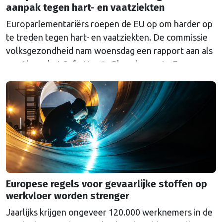
aanpak tegen hart- en vaatziekten
Europarlementariërs roepen de EU op om harder op
te treden tegen hart- en vaatziekten. De commissie
volksgezondheid nam woensdag een rapport aan als
reactie op het Safe Hearts Plan, de eerste Europese
strategie tegen hart- en vaatziekten die de
Commissie in december 2025 presenteerde. Hart- en
vaatziekten zijn de grootste doodsoorzaak in
Europa: elk jaar …
Continued
Europese regels voor gevaarlijke stoffen op
werkvloer worden strenger
Jaarlijks krijgen ongeveer 120.000 werknemers in de