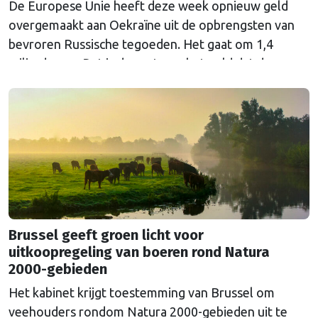
De Europese Unie heeft deze week opnieuw geld
overgemaakt aan Oekraïne uit de opbrengsten van
bevroren Russische tegoeden. Het gaat om 1,4
miljard euro. Dat is de rente op het geld dat de
Russische Centrale Bank ooit bij de Belgische bank
Euroclear parkeerde. De EU bevroor dat geld na de
Russische inval in Oekraïne. Het …
Continued
Brussel geeft groen licht voor
uitkoopregeling van boeren rond Natura
2000-gebieden
Het kabinet krijgt toestemming van Brussel om
veehouders rondom Natura 2000-gebieden uit te