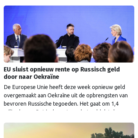
EU sluist opnieuw rente op Russisch geld
door naar Oekraïne
De Europese Unie heeft deze week opnieuw geld
overgemaakt aan Oekraïne uit de opbrengsten van
bevroren Russische tegoeden. Het gaat om 1,4
miljard euro. Dat is de rente op het geld dat de
Russische Centrale Bank ooit bij de Belgische bank
Euroclear parkeerde. De EU bevroor dat geld na de
Russische inval in Oekraïne. Het …
Continued