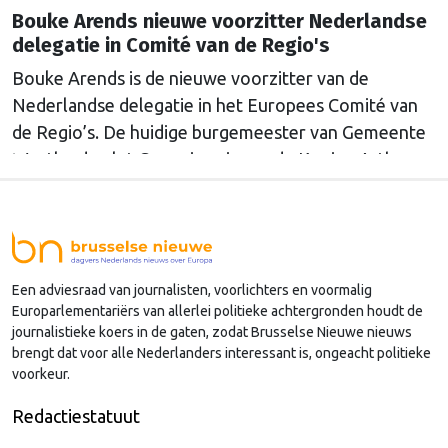
Bouke Arends nieuwe voorzitter Nederlandse
delegatie in Comité van de Regio's
Bouke Arends is de nieuwe voorzitter van de
Nederlandse delegatie in het Europees Comité van
de Regio’s. De huidige burgemeester van Gemeente
Westland volgt Commissaris van de Koning Arthur
van Dijk (Noord-Holland) op, die de voorzittersrol
sinds januari 2024 vervulde. Volgens Arends zijn de
Nederlandse regio’s behoorlijk succesvol in hun
lobby in Brussel, en dat komt vooral omdat …
Een adviesraad van journalisten, voorlichters en voormalig
Continued
Europarlementariërs van allerlei politieke achtergronden houdt de
journalistieke koers in de gaten, zodat Brusselse Nieuwe nieuws
brengt dat voor alle Nederlanders interessant is, ongeacht politieke
voorkeur.
Redactiestatuut