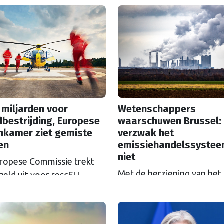
 miljarden voor
Wetenschappers
bestrijding, Europese
waarschuwen Brussel:
nkamer ziet gemiste
verzwak het
en
emissiehandelssyste
niet
ropese Commissie trekt
Met de herziening van het
geld uit voor rescEU,
Europese
el: het noodhulpfonds.
emissiehandelssysteem ET
at geld wordt niet altijd
zicht, groeien de klachten
goed uitgegeven, ziet de