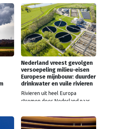
Nederland vreest gevolgen
versoepeling milieu-eisen
Europese mijnbouw: duurder
em
drinkwater en vuile rivieren
Rivieren uit heel Europa
stromen door Nederland naar
zee en nemen vervuiling mee.
S in
Als Brussel de milieu-eisen voor
 over
mijnbouwbedrijven versoepelt,