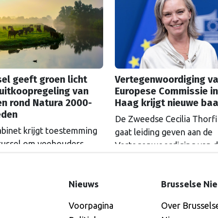
de ‘koolstoftaks’. Zal ETS
ese Rekenkamer.
versoepeld worden? Als h
wetenschappers ligt, is da
grove fout.
el geeft groen licht
Vertegenwoordiging va
uitkoopregeling van
Europese Commissie in
en rond Natura 2000-
Haag krijgt nieuwe ba
eden
De Zweedse Cecilia Thorf
abinet krijgt toestemming
gaat leiding geven aan de
russel om veehouders
Vertegenwoordiging van 
m Natura 2000-gebieden
Europese Commissie in D
e kopen. De Europese
Haag.
ssie gaat akkoord met
Nieuws
Brusselse Ni
itkoopregeling van 715
Voorpagina
Over Brussels
n euro.