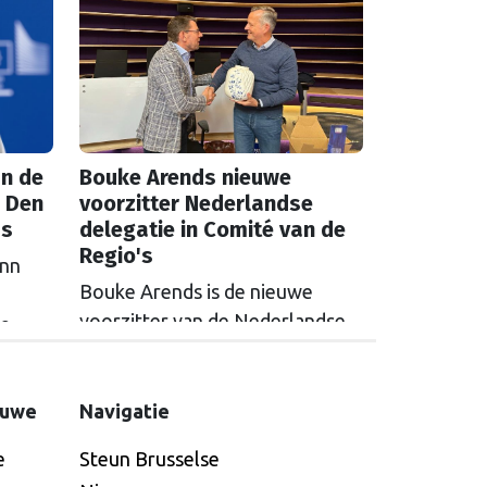
zijn het de Nederlandse
et aan
drinkwaterbedrijven die dat
t een
moeten oplossen.
n de
Bouke Arends nieuwe
 Den
voorzitter Nederlandse
as
delegatie in Comité van de
Regio's
inn
Bouke Arends is de nieuwe
voorzitter van de Nederlandse
de
delegatie in het Europees
en
Comité van de Regio’s. De
huidige burgemeester van
euwe
Navigatie
Gemeente Westland volgt
e
Steun Brusselse
Commissaris van de