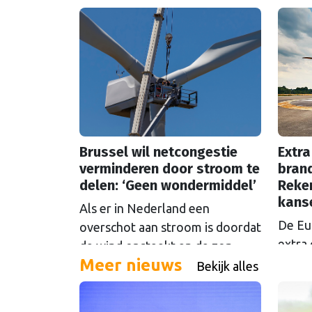
Brussel wil netcongestie
Extra
verminderen door stroom te
brand
delen: ‘Geen wondermiddel’
Reke
kans
Als er in Nederland een
De Eu
overschot aan stroom is doordat
extra 
de wind opsteekt en de zon
Meer nieuws
oftew
schijnt, loont het om die stroom
Bekijk alles
Maar d
te delen. Maar Europese
even 
plannen om dat mogelijk te