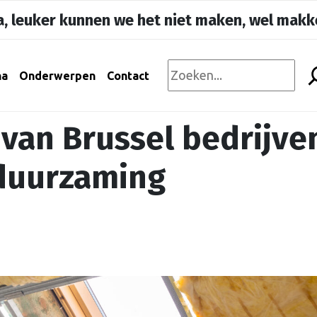
, leuker kunnen we het niet maken, wel makke
na
Onderwerpen
Contact
van Brussel bedrijve
rduurzaming