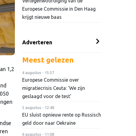
Vertegenwoordiging van de
Europese Commissie in Den Haag
krijgt nieuwe baas
Adverteren
Meest gelezen
an 1,2
4 augustus - 15:57
Europese Commissie over
and
migratiecrisis Ceuta: 'We zijn
2050
geslaagd voor de test'
ringen
5 augustus - 12:48
EU sluist opnieuw rente op Russisch
andse
geld door naar Oekraïne
eren
6 augustus - 11:08