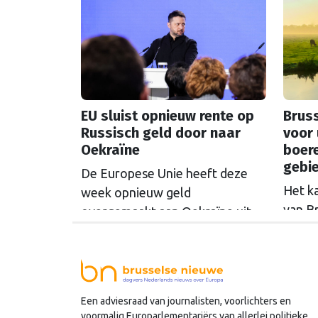
Europ
maken stuiten op kritiek.
EU sluist opnieuw rente op
Bruss
Russisch geld door naar
voor 
Oekraïne
boer
gebi
De Europese Unie heeft deze
Het k
week opnieuw geld
van B
overgemaakt aan Oekraïne uit
rondo
de opbrengsten van bevroren
uit t
Russische tegoeden. Het gaat
Commi
om 1,4 miljard euro. Dat is de
een u
rente op het geld dat de
Een adviesraad van journalisten, voorlichters en
miljoe
Russische Centrale Bank ooit bij
voormalig Europarlementariërs van allerlei politieke