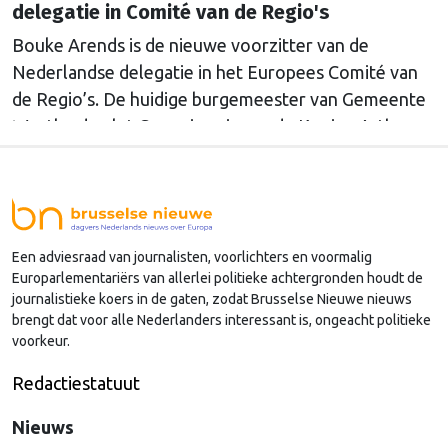
delegatie in Comité van de Regio's
Bouke Arends is de nieuwe voorzitter van de
Nederlandse delegatie in het Europees Comité van
de Regio’s. De huidige burgemeester van Gemeente
Westland volgt Commissaris van de Koning Arthur
van Dijk (Noord-Holland) op, die de voorzittersrol
sinds januari 2024 vervulde. Volgens Arends zijn de
Nederlandse regio’s behoorlijk succesvol in hun
lobby in Brussel, en dat komt vooral omdat …
Een adviesraad van journalisten, voorlichters en voormalig
Continued
Europarlementariërs van allerlei politieke achtergronden houdt de
journalistieke koers in de gaten, zodat Brusselse Nieuwe nieuws
brengt dat voor alle Nederlanders interessant is, ongeacht politieke
voorkeur.
Redactiestatuut
Nieuws