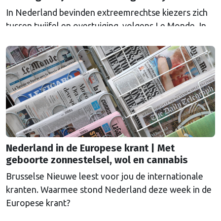
In Nederland bevinden extreemrechtse kiezers zich
tussen twijfel en overtuiging, volgens Le Monde. In
aanloop naar de parlementsverkiezingen van
oktober sprak de Franse krant inwoners van
Spijkenisse ‘la ville de Henk et Ingrid’, die heen en
weer worden geslingerd tussen teleurstelling over
de beloften van de PVV om voor “de gewone man”
te zorgen en …
Continued
Nederland in de Europese krant | Met
geboorte zonnestelsel, wol en cannabis
Brusselse Nieuwe leest voor jou de internationale
kranten. Waarmee stond Nederland deze week in de
Europese krant?