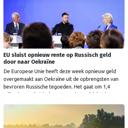
EU sluist opnieuw rente op Russisch geld
door naar Oekraïne
De Europese Unie heeft deze week opnieuw geld
overgemaakt aan Oekraïne uit de opbrengsten van
bevroren Russische tegoeden. Het gaat om 1,4
miljard euro. Dat is de rente op het geld dat de
Russische Centrale Bank ooit bij de Belgische bank
Euroclear parkeerde. De EU bevroor dat geld na de
Russische inval in Oekraïne. Het …
Continued