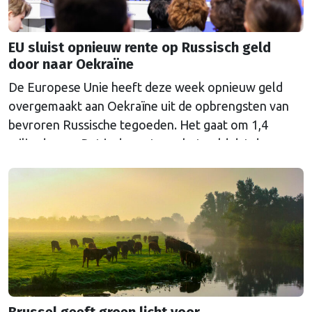
EU sluist opnieuw rente op Russisch geld
door naar Oekraïne
De Europese Unie heeft deze week opnieuw geld
overgemaakt aan Oekraïne uit de opbrengsten van
bevroren Russische tegoeden. Het gaat om 1,4
miljard euro. Dat is de rente op het geld dat de
Russische Centrale Bank ooit bij de Belgische bank
Euroclear parkeerde. De EU bevroor dat geld na de
Russische inval in Oekraïne. Het …
Continued
Brussel geeft groen licht voor