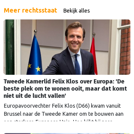
Westland volgt Commissaris van de Koning Arthur
van Dijk (Noord-Holland) op, die de voorzittersrol
Meer rechtsstaat
Bekijk alles
sinds januari 2024 vervulde. Volgens Arends zijn de
Nederlandse regio’s behoorlijk succesvol in hun
lobby in Brussel, en dat komt vooral omdat …
Continued
Tweede Kamerlid Felix Klos over Europa: 'De
beste plek om te wonen ooit, maar dat komt
niet uit de lucht vallen'
Europavoorvechter Felix Klos (D66) kwam vanuit
Brussel naar de Tweede Kamer om te bouwen aan
een sterkere Europese Unie. Hoe kijkt hij naar
Nederland en Europa in een onrustige wereld, nu hij