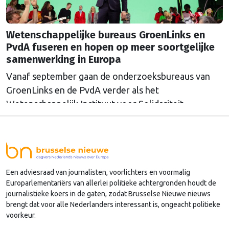
Wetenschappelijke bureaus GroenLinks en
PvdA fuseren en hopen op meer soortgelijke
samenwerking in Europa
Vanaf september gaan de onderzoeksbureaus van
GroenLinks en de PvdA verder als het
Wetenschappelijk Instituut voor Solidariteit.
Directeur Annemarieke Nierop hoopt dat ook de
Europese zusterorganisaties ook de handen
ineenslaan. "Er zullen nog wel een aantal ego's over
hun schaduw heen moeten springen", zegt zij.
Een adviesraad van journalisten, voorlichters en voormalig
Europarlementariërs van allerlei politieke achtergronden houdt de
journalistieke koers in de gaten, zodat Brusselse Nieuwe nieuws
brengt dat voor alle Nederlanders interessant is, ongeacht politieke
voorkeur.