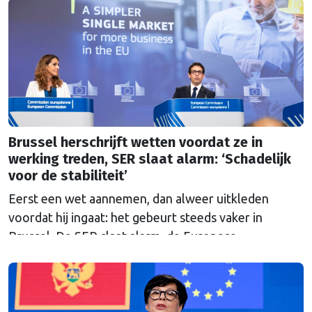
heeft kunnen proeven van de Brusselse én de
Haagse politiek?
Brussel herschrijft wetten voordat ze in
werking treden, SER slaat alarm: ‘Schadelijk
voor de stabiliteit’
Eerst een wet aannemen, dan alweer uitkleden
voordat hij ingaat: het gebeurt steeds vaker in
Brussel. De SER slaat alarm, de Europese
Ombudsman ook. Wat is er mis met hoe Europa
wetten maakt?