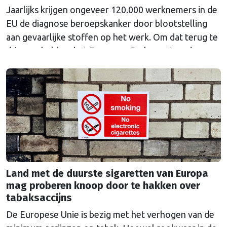
Jaarlijks krijgen ongeveer 120.000 werknemers in de
EU de diagnose beroepskanker door blootstelling
aan gevaarlijke stoffen op het werk. Om dat terug te
dringen, hebben het Europees Parlement en de
lidstaten nieuwe, strengere regels afgesproken voor
chemicaliën die worden gebruikt in onder meer de
batterij-, staal-, chemische en textielindustrie. Voor
het eerst is er ook …
Continued
Land met de duurste sigaretten van Europa
mag proberen knoop door te hakken over
tabaksaccijns
De Europese Unie is bezig met het verhogen van de