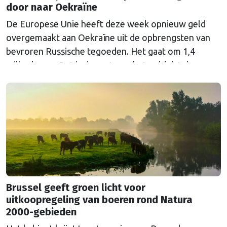
door naar Oekraïne
De Europese Unie heeft deze week opnieuw geld
overgemaakt aan Oekraïne uit de opbrengsten van
bevroren Russische tegoeden. Het gaat om 1,4
miljard euro. Dat is de rente op het geld dat de
Russische Centrale Bank ooit bij de Belgische bank
Euroclear parkeerde. De EU bevroor dat geld na de
Russische inval in Oekraïne. Het …
Continued
Brussel geeft groen licht voor
uitkoopregeling van boeren rond Natura
2000-gebieden