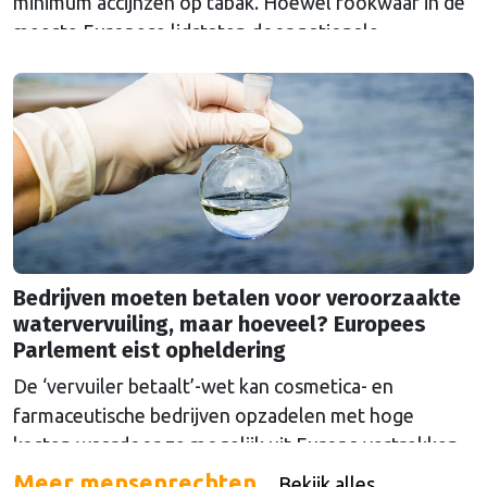
minimum accijnzen op tabak. Hoewel rookwaar in de
meeste Europese lidstaten door nationale
belastingen duurder is dan het Europese minimum,
moet een ondergrens de prijzen in Europa
gelijktrekken en het doel van een rookvrije generatie
in 2040 dichterbij brengen.
Bedrijven moeten betalen voor veroorzaakte
watervervuiling, maar hoeveel? Europees
Parlement eist opheldering
De ‘vervuiler betaalt’-wet kan cosmetica- en
farmaceutische bedrijven opzadelen met hoge
kosten waardoor ze mogelijk uit Europa vertrekken.
Europa wordt dan afhankelijk van medicijnen uit het
Meer mensenrechten
Bekijk alles