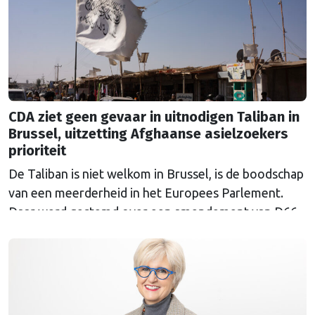
CDA ziet geen gevaar in uitnodigen Taliban in
Brussel, uitzetting Afghaanse asielzoekers
prioriteit
De Taliban is niet welkom in Brussel, is de boodschap
van een meerderheid in het Europees Parlement.
Daar werd gestemd over een amendement van D66-
Europarlementariër Raquel García Hermida-van der
Walle tegen de uitnodiging van de Europese
Commissie. Het CDA stemde tegen.