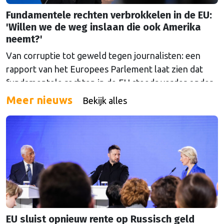
Fundamentele rechten verbrokkelen in de EU:
'Willen we de weg inslaan die ook Amerika
neemt?'
Van corruptie tot geweld tegen journalisten: een
rapport van het Europees Parlement laat zien dat
fundamentele rechten in de EU steeds verder onder
druk komen te staan. Over de vraag voor wie die
Meer nieuws
Bekijk alles
rechten precies gelden, liepen de gemoederen hoog
op.
EU sluist opnieuw rente op Russisch geld