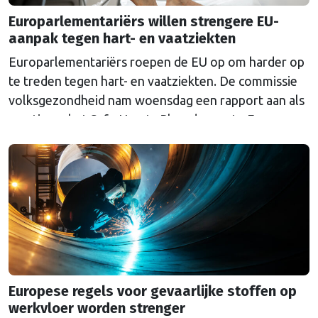
Europarlementariërs willen strengere EU-
aanpak tegen hart- en vaatziekten
Europarlementariërs roepen de EU op om harder op
te treden tegen hart- en vaatziekten. De commissie
volksgezondheid nam woensdag een rapport aan als
reactie op het Safe Hearts Plan, de eerste Europese
strategie tegen hart- en vaatziekten die de
Commissie in december 2025 presenteerde. Hart- en
vaatziekten zijn de grootste doodsoorzaak in
Europa: elk jaar …
Continued
Europese regels voor gevaarlijke stoffen op
werkvloer worden strenger