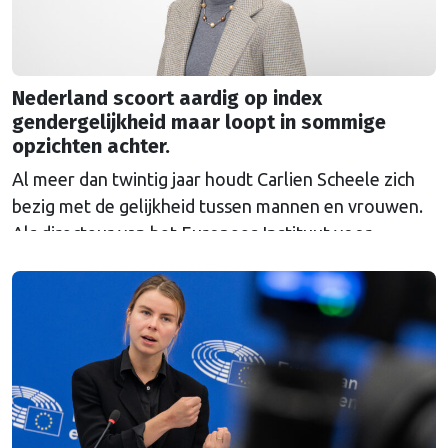
Nederland scoort aardig op index
gendergelijkheid maar loopt in sommige
opzichten achter.
Al meer dan twintig jaar houdt Carlien Scheele zich
bezig met de gelijkheid tussen mannen en vrouwen.
Als directeur van het Europees Instituut voor
Gendergelijkheid (EIGE) ziet ze vooruitgang, maar
ook nieuwe weerstand. “Ik begrijp niet waarom er
zo’n emotionele mening over genderonderwerpen
heerst.”