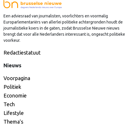
Nederlandse regio’s behoorlijk succesvol in hun
lobby in Brussel, en dat komt vooral omdat …
Een adviesraad van journalisten, voorlichters en voormalig
Continued
Europarlementariërs van allerlei politieke achtergronden houdt de
journalistieke koers in de gaten, zodat Brusselse Nieuwe nieuws
brengt dat voor alle Nederlanders interessant is, ongeacht politieke
voorkeur.
Redactiestatuut
Nieuws
Voorpagina
Politiek
Economie
Tech
Lifestyle
Thema’s