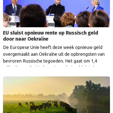
EU sluist opnieuw rente op Russisch geld
door naar Oekraïne
De Europese Unie heeft deze week opnieuw geld
overgemaakt aan Oekraïne uit de opbrengsten van
bevroren Russische tegoeden. Het gaat om 1,4
miljard euro. Dat is de rente op het geld dat de
Russische Centrale Bank ooit bij de Belgische bank
Euroclear parkeerde. De EU bevroor dat geld na de
Russische inval in Oekraïne. Het …
Continued