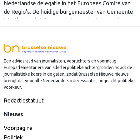
Nederlandse delegatie in het Europees Comité van
de Regio’s. De huidige burgemeester van Gemeente
Westland volgt Commissaris van de Koning Arthur
van Dijk (Noord-Holland) op, die de voorzittersrol
sinds januari 2024 vervulde. Volgens Arends zijn de
Nederlandse regio’s behoorlijk succesvol in hun
lobby in Brussel, en dat komt vooral omdat …
Een adviesraad van journalisten, voorlichters en voormalig
Continued
Europarlementariërs van allerlei politieke achtergronden houdt de
journalistieke koers in de gaten, zodat Brusselse Nieuwe nieuws
brengt dat voor alle Nederlanders interessant is, ongeacht politieke
voorkeur.
Redactiestatuut
Nieuws
Voorpagina
Politiek