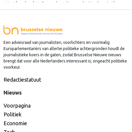
Westland volgt Commissaris van de Koning Arthur
van Dijk (Noord-Holland) op, die de voorzittersrol
sinds januari 2024 vervulde. Volgens Arends zijn de
Nederlandse regio’s behoorlijk succesvol in hun
lobby in Brussel, en dat komt vooral omdat …
Een adviesraad van journalisten, voorlichters en voormalig
Continued
Europarlementariërs van allerlei politieke achtergronden houdt de
journalistieke koers in de gaten, zodat Brusselse Nieuwe nieuws
brengt dat voor alle Nederlanders interessant is, ongeacht politieke
voorkeur.
Redactiestatuut
Nieuws
Voorpagina
Politiek
Economie
Tech