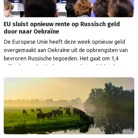
EU sluist opnieuw rente op Russisch geld
door naar Oekraïne
De Europese Unie heeft deze week opnieuw geld
overgemaakt aan Oekraïne uit de opbrengsten van
bevroren Russische tegoeden. Het gaat om 1,4
miljard euro. Dat is de rente op het geld dat de
Russische Centrale Bank ooit bij de Belgische bank
Euroclear parkeerde. De EU bevroor dat geld na de
Russische inval in Oekraïne. Het …
Continued