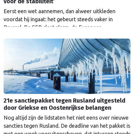
voor de stabiliteit’
Eerst een wet aannemen, dan alweer uitkleden
voordat hij ingaat: het gebeurt steeds vaker in
Brussel. De SER slaat alarm, de Europese
Ombudsman ook. Wat is er mis met hoe Europa
wetten maakt?
21e sanctiepakket tegen Rusland uitgesteld
door Griekse en Oostenrijkse belangen
Nog altijd zijn de lidstaten het niet eens over nieuwe
sancties tegen Rusland. De deadline van het pakket is
met een week vooruitgeschoven, dat intussen steeds