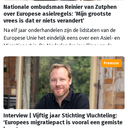
Nationale ombudsman Reinier van Zutphen
over Europese asielregels: ‘Mijn grootste
vrees is dat er niets verandert’
Na elf jaar onderhandelen zijn de lidstaten van de
Europese Unie het eindelijk eens over een Asiel- en
Migratiepact is. De Nederlandse invulling van de
Europese regels zijn een reden tot zorg voor
Nationale ombudsman Reinier van Zutphen. "Het
Premium
zegt iets over onze samenleving als geheel, hoe wij
naar anderen kijken. We zijn bang geworden voor de
ander."
Interview | Vijftig jaar Stichting Vluchteling:
'Europees migratiepact is vooral een gemiste