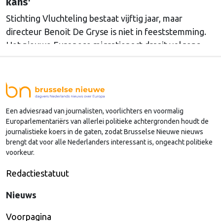
kans'
Stichting Vluchteling bestaat vijftig jaar, maar
directeur Benoit De Gryse is niet in feeststemming.
Het nieuwe Europese migratiepact draait volgens
hem vooral om afschrikking en terugkeer, en
Nederland kiest daarbinnen ook nog voor een
strenge koers.
Een adviesraad van journalisten, voorlichters en voormalig
Europarlementariërs van allerlei politieke achtergronden houdt de
journalistieke koers in de gaten, zodat Brusselse Nieuwe nieuws
brengt dat voor alle Nederlanders interessant is, ongeacht politieke
voorkeur.
Redactiestatuut
Nieuws
Voorpagina