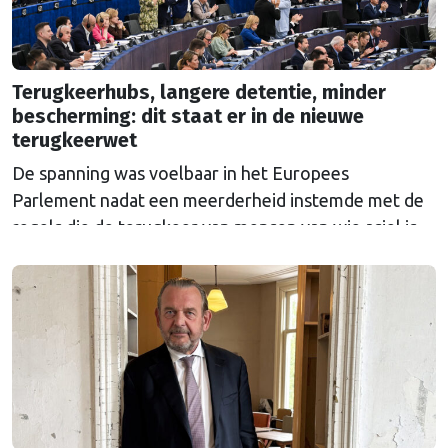
Terugkeerhubs, langere detentie, minder
bescherming: dit staat er in de nieuwe
terugkeerwet
De spanning was voelbaar in het Europees
Parlement nadat een meerderheid instemde met de
regels die de terugkeer van mensen van wie asiel is
afgewezen moet regelen. Waarom levert de wet
zoveel ophef op?