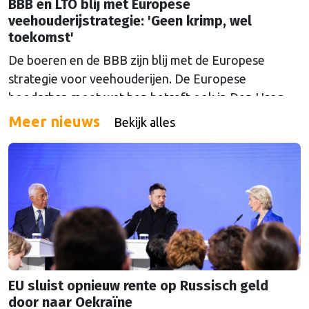
BBB en LTO blij met Europese
veehouderijstrategie: 'Geen krimp, wel
toekomst'
De boeren en de BBB zijn blij met de Europese
strategie voor veehouderijen. De Europese
boodschap moet wat hen betreft ook in Den Haag
doordringen.
Meer nieuws
Bekijk alles
EU sluist opnieuw rente op Russisch geld
door naar Oekraïne