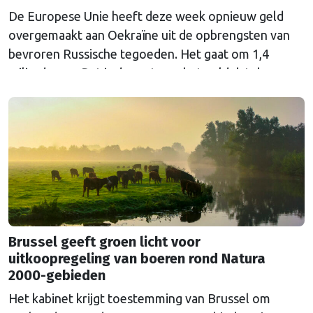
De Europese Unie heeft deze week opnieuw geld
overgemaakt aan Oekraïne uit de opbrengsten van
bevroren Russische tegoeden. Het gaat om 1,4
miljard euro. Dat is de rente op het geld dat de
Russische Centrale Bank ooit bij de Belgische bank
Euroclear parkeerde. De EU bevroor dat geld na de
Russische inval in Oekraïne. Het …
Continued
Brussel geeft groen licht voor
uitkoopregeling van boeren rond Natura
2000-gebieden
Het kabinet krijgt toestemming van Brussel om