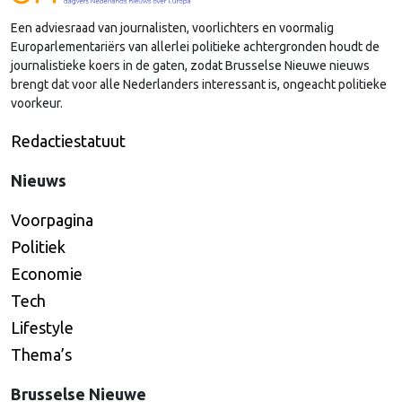
lobby in Brussel, en dat komt vooral omdat …
Een adviesraad van journalisten, voorlichters en voormalig
Continued
Europarlementariërs van allerlei politieke achtergronden houdt de
journalistieke koers in de gaten, zodat Brusselse Nieuwe nieuws
brengt dat voor alle Nederlanders interessant is, ongeacht politieke
voorkeur.
Redactiestatuut
Nieuws
Voorpagina
Politiek
Economie
Tech
Lifestyle
Thema’s
Brusselse Nieuwe