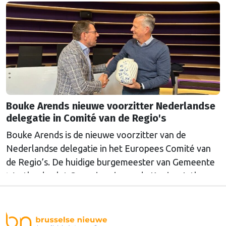
Bouke Arends nieuwe voorzitter Nederlandse
delegatie in Comité van de Regio's
Bouke Arends is de nieuwe voorzitter van de
Nederlandse delegatie in het Europees Comité van
de Regio’s. De huidige burgemeester van Gemeente
Westland volgt Commissaris van de Koning Arthur
van Dijk (Noord-Holland) op, die de voorzittersrol
sinds januari 2024 vervulde. Volgens Arends zijn de
Nederlandse regio’s behoorlijk succesvol in hun