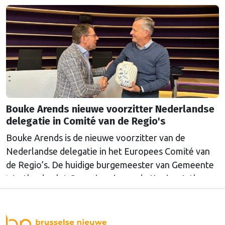
Bouke Arends nieuwe voorzitter Nederlandse
delegatie in Comité van de Regio's
Bouke Arends is de nieuwe voorzitter van de
Nederlandse delegatie in het Europees Comité van
de Regio’s. De huidige burgemeester van Gemeente
Westland volgt Commissaris van de Koning Arthur
van Dijk (Noord-Holland) op, die de voorzittersrol
sinds januari 2024 vervulde. Volgens Arends zijn de
Nederlandse regio’s behoorlijk succesvol in hun