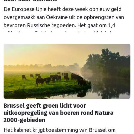
De Europese Unie heeft deze week opnieuw geld
overgemaakt aan Oekraïne uit de opbrengsten van
bevroren Russische tegoeden. Het gaat om 1,4
miljard euro. Dat is de rente op het geld dat de
Russische Centrale Bank ooit bij de Belgische bank
Euroclear parkeerde. De EU bevroor dat geld na de
Russische inval in Oekraïne. Het …
Continued
Brussel geeft groen licht voor
uitkoopregeling van boeren rond Natura
2000-gebieden
Het kabinet krijgt toestemming van Brussel om