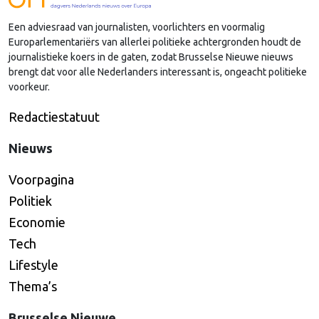
lobby in Brussel, en dat komt vooral omdat …
Een adviesraad van journalisten, voorlichters en voormalig
Continued
Europarlementariërs van allerlei politieke achtergronden houdt de
journalistieke koers in de gaten, zodat Brusselse Nieuwe nieuws
brengt dat voor alle Nederlanders interessant is, ongeacht politieke
voorkeur.
Redactiestatuut
Nieuws
Voorpagina
Politiek
Economie
Tech
Lifestyle
Thema’s
Brusselse Nieuwe