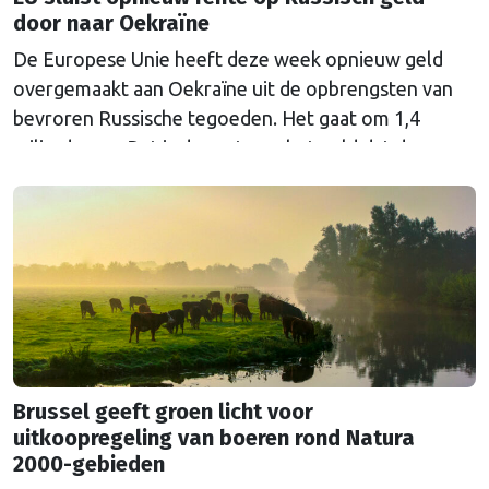
door naar Oekraïne
De Europese Unie heeft deze week opnieuw geld
overgemaakt aan Oekraïne uit de opbrengsten van
bevroren Russische tegoeden. Het gaat om 1,4
miljard euro. Dat is de rente op het geld dat de
Russische Centrale Bank ooit bij de Belgische bank
Euroclear parkeerde. De EU bevroor dat geld na de
Russische inval in Oekraïne. Het …
Continued
Brussel geeft groen licht voor
uitkoopregeling van boeren rond Natura
2000-gebieden