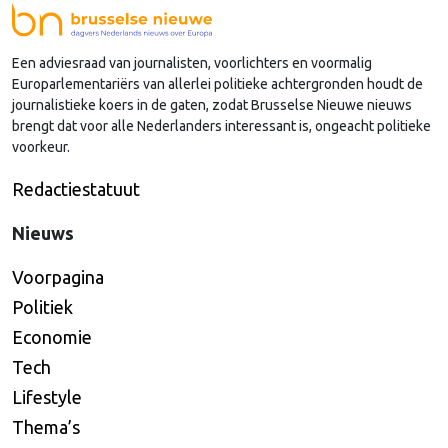
Nederlandse regio’s behoorlijk succesvol in hun
lobby in Brussel, en dat komt vooral omdat …
Een adviesraad van journalisten, voorlichters en voormalig
Continued
Europarlementariërs van allerlei politieke achtergronden houdt de
journalistieke koers in de gaten, zodat Brusselse Nieuwe nieuws
brengt dat voor alle Nederlanders interessant is, ongeacht politieke
voorkeur.
Redactiestatuut
Nieuws
Voorpagina
Politiek
Economie
Tech
Lifestyle
Thema’s