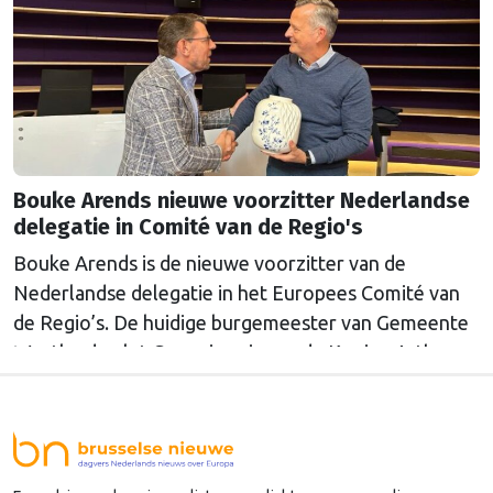
Bouke Arends nieuwe voorzitter Nederlandse
delegatie in Comité van de Regio's
Bouke Arends is de nieuwe voorzitter van de
Nederlandse delegatie in het Europees Comité van
de Regio’s. De huidige burgemeester van Gemeente
Westland volgt Commissaris van de Koning Arthur
van Dijk (Noord-Holland) op, die de voorzittersrol
sinds januari 2024 vervulde. Volgens Arends zijn de
Nederlandse regio’s behoorlijk succesvol in hun
lobby in Brussel, en dat komt vooral omdat …