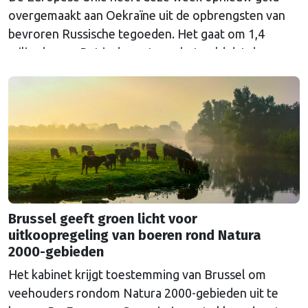
overgemaakt aan Oekraïne uit de opbrengsten van
bevroren Russische tegoeden. Het gaat om 1,4
miljard euro. Dat is de rente op het geld dat de
Russische Centrale Bank ooit bij de Belgische bank
Euroclear parkeerde. De EU bevroor dat geld na de
Russische inval in Oekraïne. Het …
Continued
Brussel geeft groen licht voor
uitkoopregeling van boeren rond Natura
2000-gebieden
Het kabinet krijgt toestemming van Brussel om
veehouders rondom Natura 2000-gebieden uit te