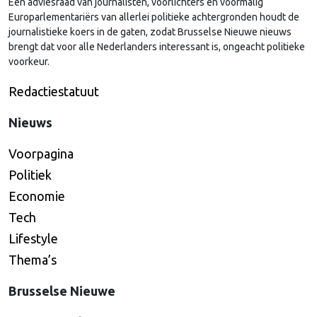
Een adviesraad van journalisten, voorlichters en voormalig
Continued
Europarlementariërs van allerlei politieke achtergronden houdt de
journalistieke koers in de gaten, zodat Brusselse Nieuwe nieuws
brengt dat voor alle Nederlanders interessant is, ongeacht politieke
voorkeur.
Redactiestatuut
Nieuws
Voorpagina
Politiek
Economie
Tech
Lifestyle
Thema’s
Brusselse Nieuwe