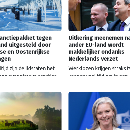
sanctiepakket tegen
Uitkering meenemen n
nd uitgesteld door
ander EU-land wordt
se en Oostenrijkse
makkelijker ondanks
ngen
Nederlands verzet
tijd zijn de lidstaten het
Werklozen krijgen straks 
ens over nieuwe sancties
keer zoveel tijd om in een
 Rusland. De deadline van
EU-land werk te zoeken m
akket is met een week
oude uitkering. Tien jaar
itgeschoven, dat intussen
touwtrekken ging daaraan
s verder dreigt te worden
vooraf. Nederland bleef al
wakt.
tijd tegen de veranderinge