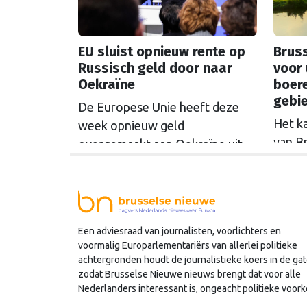
EU sluist opnieuw rente op
Bruss
Russisch geld door naar
voor 
Oekraïne
boer
gebi
De Europese Unie heeft deze
Het k
week opnieuw geld
van B
overgemaakt aan Oekraïne uit
rondo
de opbrengsten van bevroren
uit t
Russische tegoeden. Het gaat
Commi
om 1,4 miljard euro. Dat is de
een u
rente op het geld dat de
Een adviesraad van journalisten, voorlichters en
miljoe
Russische Centrale Bank ooit bij
voormalig Europarlementariërs van allerlei politieke
de Belgische bank Euroclear
achtergronden houdt de journalistieke koers in de gat
parkeerde. De EU bevroor dat
zodat Brusselse Nieuwe nieuws brengt dat voor alle
Nederlanders interessant is, ongeacht politieke voork
geld na de Russische inval in