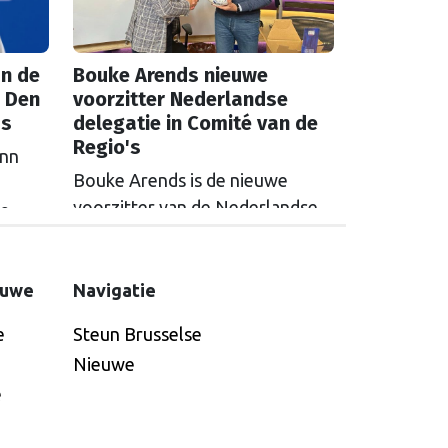
n de
Bouke Arends nieuwe
 Den
voorzitter Nederlandse
as
delegatie in Comité van de
Regio's
inn
Bouke Arends is de nieuwe
voorzitter van de Nederlandse
de
delegatie in het Europees
en
Comité van de Regio’s. De
huidige burgemeester van
euwe
Navigatie
Gemeente Westland volgt
e
Steun Brusselse
Commissaris van de
Nieuwe
Koning Arthur van Dijk (Noord-
e
Holland) op, die de
voorzittersrol sinds januari 2024