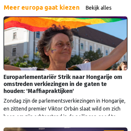
Meer europa gaat kiezen
Bekijk alles
Europarlementariër Strik naar Hongarije om
omstreden verkiezingen in de gaten te
houden: 'Maffiapraktijken'
Zondag zijn de parlementsverkiezingen in Hongarije,
en zittend premier Viktor Orbán slaat wild om zich
heen om zijn achterstand in de peilingen goed te
maken. Europarlementariër Tineke Strik wil met