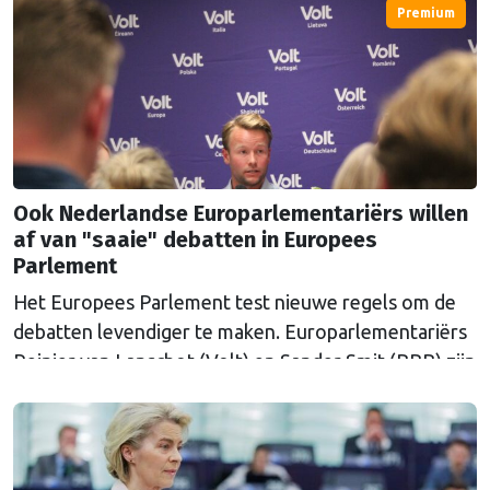
eigen ogen zien of de verkiezingen eerlijk verlopen.
Premium
Ook Nederlandse Europarlementariërs willen
af van "saaie" debatten in Europees
Parlement
Het Europees Parlement test nieuwe regels om de
debatten levendiger te maken. Europarlementariërs
Reinier van Lanschot (Volt) en Sander Smit (BBB) zijn
twee van de zestig initiatiefnemers van het plan.