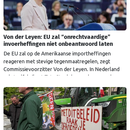
Von der Leyen: EU zal “onrechtvaardige”
invoerheffingen niet onbeantwoord laten
De EU zal op de Amerikaanse importheffingen
reageren met stevige tegenmaatregelen, zegt
Commissievoorzitter Von der Leyen. In Nederland
zal staalfabrikant Tata Steel de gevolgen van de
heffingen voelen. Minister van Buitenlandse Zaken
liet weten de maatregelen te betreuren.