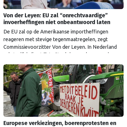
Von der Leyen: EU zal “onrechtvaardige”
invoerheffingen niet onbeantwoord laten
De EU zal op de Amerikaanse importheffingen
reageren met stevige tegenmaatregelen, zegt
Commissievoorzitter Von der Leyen. In Nederland
zal staalfabrikant Tata Steel de gevolgen van de
heffingen voelen. Minister van Buitenlandse Zaken
liet weten de maatregelen te betreuren.
Europese verkiezingen, boerenprotesten en