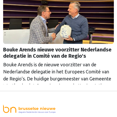
Bouke Arends nieuwe voorzitter Nederlandse
delegatie in Comité van de Regio's
Bouke Arends is de nieuwe voorzitter van de
Nederlandse delegatie in het Europees Comité van
de Regio’s. De huidige burgemeester van Gemeente
Westland volgt Commissaris van de Koning Arthur
van Dijk (Noord-Holland) op, die de voorzittersrol
sinds januari 2024 vervulde. Volgens Arends zijn de
Nederlandse regio’s behoorlijk succesvol in hun
lobby in Brussel, en dat komt vooral omdat …