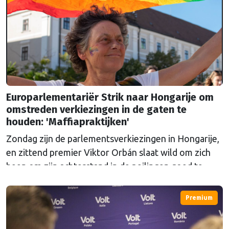
Europarlementariër Strik naar Hongarije om
omstreden verkiezingen in de gaten te
houden: 'Maffiapraktijken'
Zondag zijn de parlementsverkiezingen in Hongarije,
en zittend premier Viktor Orbán slaat wild om zich
heen om zijn achterstand in de peilingen goed te
maken. Europarlementariër Tineke Strik wil met
eigen ogen zien of de verkiezingen eerlijk verlopen.
Premium