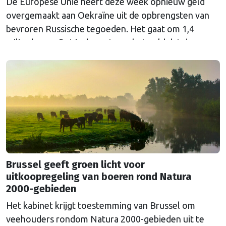
De Europese Unie heeft deze week opnieuw geld
overgemaakt aan Oekraïne uit de opbrengsten van
bevroren Russische tegoeden. Het gaat om 1,4
miljard euro. Dat is de rente op het geld dat de
Russische Centrale Bank ooit bij de Belgische bank
Euroclear parkeerde. De EU bevroor dat geld na de
Russische inval in Oekraïne. Het …
Continued
Brussel geeft groen licht voor
uitkoopregeling van boeren rond Natura
2000-gebieden
Het kabinet krijgt toestemming van Brussel om
veehouders rondom Natura 2000-gebieden uit te