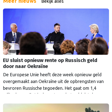
Meer nieuws
Bekijk alles
EU sluist opnieuw rente op Russisch geld
door naar Oekraïne
De Europese Unie heeft deze week opnieuw geld
overgemaakt aan Oekraïne uit de opbrengsten van
bevroren Russische tegoeden. Het gaat om 1,4
miljard euro. Dat is de rente op het geld dat de
Russische Centrale Bank ooit bij de Belgische bank
Euroclear parkeerde. De EU bevroor dat geld na de