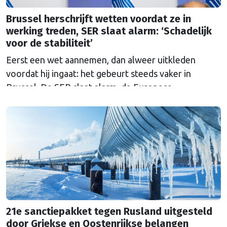
Brussel herschrijft wetten voordat ze in
werking treden, SER slaat alarm: ‘Schadelijk
voor de stabiliteit’
Eerst een wet aannemen, dan alweer uitkleden
voordat hij ingaat: het gebeurt steeds vaker in
Brussel. De SER slaat alarm, de Europese
Ombudsman ook. Wat is er mis met hoe Europa
wetten maakt?
21e sanctiepakket tegen Rusland uitgesteld
door Griekse en Oostenrijkse belangen