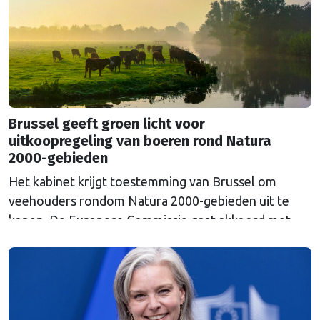
Russische inval in Oekraïne. Het …
Continued
Brussel geeft groen licht voor
uitkoopregeling van boeren rond Natura
2000-gebieden
Het kabinet krijgt toestemming van Brussel om
veehouders rondom Natura 2000-gebieden uit te
kopen. De Europese Commissie gaat akkoord met
een uitkoopregeling van 715 miljoen euro.