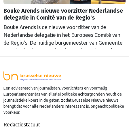
Bouke Arends nieuwe voorzitter Nederlandse
delegatie in Comité van de Regio's
Bouke Arends is de nieuwe voorzitter van de
Nederlandse delegatie in het Europees Comité van
de Regio’s. De huidige burgemeester van Gemeente
Westland volgt Commissaris van de Koning Arthur
van Dijk (Noord-Holland) op, die de voorzittersrol
sinds januari 2024 vervulde. Volgens Arends zijn de
Nederlandse regio’s behoorlijk succesvol in hun
lobby in Brussel, en dat komt vooral omdat …
Een adviesraad van journalisten, voorlichters en voormalig
Continued
Europarlementariërs van allerlei politieke achtergronden houdt de
journalistieke koers in de gaten, zodat Brusselse Nieuwe nieuws
brengt dat voor alle Nederlanders interessant is, ongeacht politieke
voorkeur.
Redactiestatuut