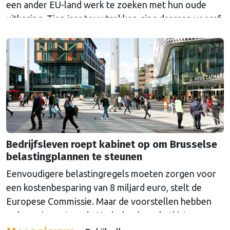
een ander EU-land werk te zoeken met hun oude
uitkering. Tien jaar touwtrekken ging daaraan vooraf.
Nederland bleef al die tijd tegen de veranderingen.
Bedrijfsleven roept kabinet op om Brusselse
belastingplannen te steunen
Eenvoudigere belastingregels moeten zorgen voor
een kostenbesparing van 8 miljard euro, stelt de
Europese Commissie. Maar de voorstellen hebben
ook een impact op de Nederlandse schatkist.